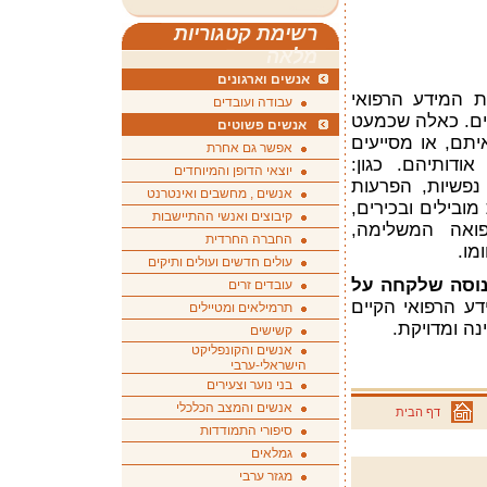
רשימת קטגוריות
מלאה
אנשים וארגונים
 המידע הרפואי
עבודה ועובדים
חים. כאלה שכמעט
אנשים פשוטים
תם, או מסייעים
אפשר גם אחרת
אודותיהם. כגון:
יוצאי הדופן והמיוחדים
 נפשיות, הפרעות
אנשים , מחשבים ואינטרנט
מובילים ובכירים,
קיבוצים ואנשי ההתיישבות
ואה המשלימה,
החברה החרדית
מו.
עולים חדשים ועולים ותיקים
נוסה שלקחה על
עובדים זרים
ע הרפואי הקיים
תרמילאים ומטיילים
קשישים
אנשים והקונפליקט
הישראלי-ערבי
בני נוער וצעירים
אנשים והמצב הכלכלי
דף הבית
סיפורי התמודדות
גמלאים
מגזר ערבי