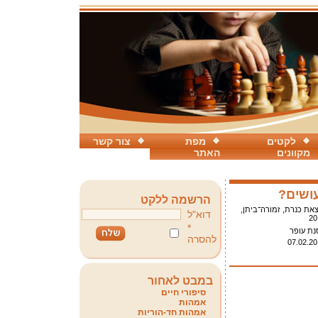
לקטים
מפת
צור קשר
מקוונים
האתר
עושים?
הרשמה ללקט
את כנרת, זמורה־ביתן,
דוא"ל
20
*
נת עופר
להסרה
07.02.20
במבט לאחור
סיפורי חיים
אמהות
אמהות חד-הוריות