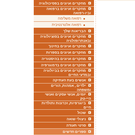
מחקרים ועיונים בפסיכולוגיה
מחקרים ועיונים ברפואה
וביו-רפואה
רפואה משלימה
רפואה אלטרנטיבית
הבריאות שלך
מחקרים ועיונים בסוציולוגיה
ובאנתרופולגיה
מחקרים ועיונים בחינוך
מחקרים ועיונים בספרות
מחקרים ועיונים בהיסטוריה
מחקרים ועיונים בדמוגרפיה
מחקרים ועיונים בביולוגיה
ובמדעי החיים
אנשים בעת העתיקה
ילדים , אמהות, הורים
ומשפחה
יזמים, אנשי עסקים ואנשי
היי-טק
ביוגרפיות, זכרונות ותולדות
חיים
שכול
ניצולי שואה
סרטי תעודה
ספרים חדשים