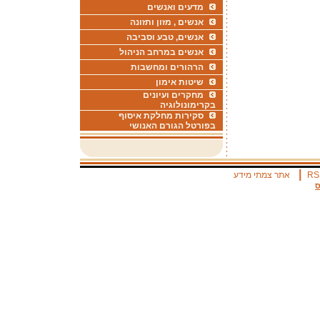
מדעים ואנשים
אנשים , מזון ותזונה
אנשים, טבע וסביבה
אנשים במרחב הניהול
הרהורים ומחשבות
שיטות אימון
מחקרים ועיונים
בקרימונולוגיה
סקירות מחלקת איסוף
בפורטל הגורם האנושי
|
RS
אתר צמתי מידע
ס