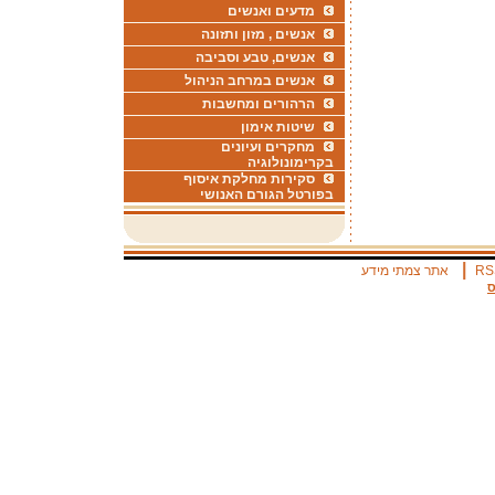
מדעים ואנשים
אנשים , מזון ותזונה
אנשים, טבע וסביבה
אנשים במרחב הניהול
הרהורים ומחשבות
שיטות אימון
מחקרים ועיונים
בקרימונולוגיה
סקירות מחלקת איסוף
בפורטל הגורם האנושי
|
RS
אתר צמתי מידע
ס