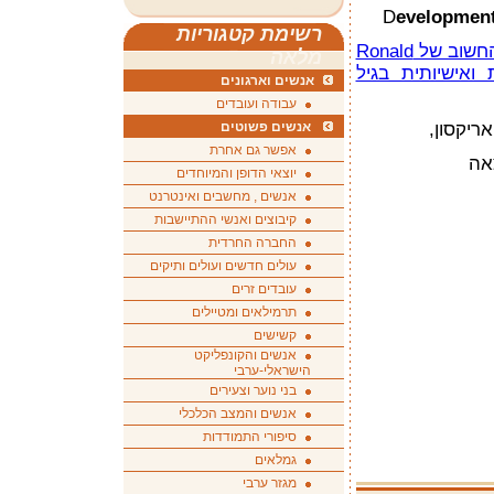
D
evelopment
רשימת קטגוריות
סיכום בעברית של פרק 15 בספרו החשוב של Ronald
מלאה
ית ואישיותית בגיל
אנשים וארגונים
עבודה ועובדים
ריקסון,
אנשים פשוטים
אפשר גם אחרת
אה
יוצאי הדופן והמיוחדים
אנשים , מחשבים ואינטרנט
קיבוצים ואנשי ההתיישבות
החברה החרדית
עולים חדשים ועולים ותיקים
עובדים זרים
תרמילאים ומטיילים
קשישים
אנשים והקונפליקט
הישראלי-ערבי
בני נוער וצעירים
אנשים והמצב הכלכלי
סיפורי התמודדות
גמלאים
מגזר ערבי