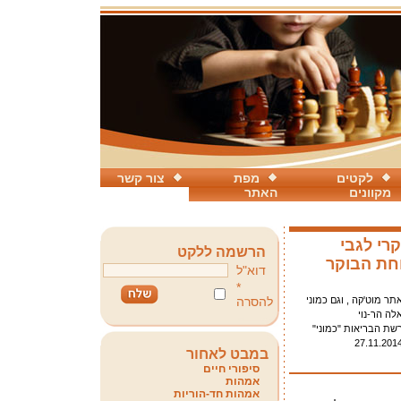
לקטים
מפת
צור קשר
מקוונים
האתר
רי לגבי
הרשמה ללקט
חת הבוקר
דוא"ל
*
תר מוט'קה , וגם כמוני
להסרה
לה הר-נוי
שת הבריאות "כמוני"
27.11.201
במבט לאחור
סיפורי חיים
אמהות
אמהות חד-הוריות