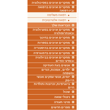
מחקרים ועיונים בפסיכולוגיה
מחקרים ועיונים ברפואה
וביו-רפואה
רפואה משלימה
רפואה אלטרנטיבית
הבריאות שלך
מחקרים ועיונים בסוציולוגיה
ובאנתרופולגיה
מחקרים ועיונים בחינוך
מחקרים ועיונים בספרות
מחקרים ועיונים בהיסטוריה
מחקרים ועיונים בדמוגרפיה
מחקרים ועיונים בביולוגיה
ובמדעי החיים
אנשים בעת העתיקה
ילדים , אמהות, הורים
ומשפחה
יזמים, אנשי עסקים ואנשי
היי-טק
ביוגרפיות, זכרונות ותולדות
חיים
שכול
ניצולי שואה
סרטי תעודה
ספרים חדשים