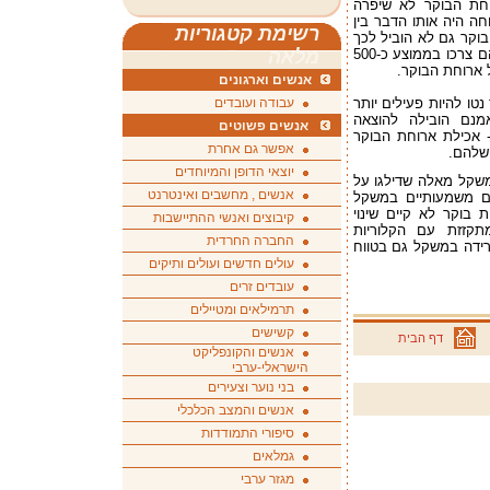
חת הבוקר לא שיפרה
ה היה אותו הדבר בין
רשימת קטגוריות
בוקר גם לא הוביל לכך
שהנחקרים זללו יותר בהמשך היום - למעשה הם צרכו בממוצע כ-500
מלאה
ל ארוחת הבוקר.
אנשים וארגונים
טו להיות פעילים יותר
עבודה ועובדים
מנם הובילה להוצאה
אנשים פשוטים
ך כאמור - אכילת ארוחת הבוקר
אפשר גם אחרת
 שלהם.
יוצאי הדופן והמיוחדים
משקל מאלה שדילגו על
אנשים , מחשבים ואינטרנט
ים משמעותיים במשקל
בוקר לא קיים שינוי
קיבוצים ואנשי ההתיישבות
תקזזת עם הקלוריות
החברה החרדית
ירידה במשקל גם בטווח
עולים חדשים ועולים ותיקים
עובדים זרים
תרמילאים ומטיילים
קשישים
דף הבית
אנשים והקונפליקט
הישראלי-ערבי
בני נוער וצעירים
אנשים והמצב הכלכלי
סיפורי התמודדות
גמלאים
מגזר ערבי