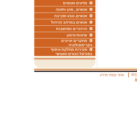
מדעים ואנשים
אנשים , מזון ותזונה
אנשים, טבע וסביבה
אנשים במרחב הניהול
הרהורים ומחשבות
שיטות אימון
מחקרים ועיונים
בקרימונולוגיה
סקירות מחלקת איסוף
בפורטל הגורם האנושי
|
RS
אתר צמתי מידע
ס