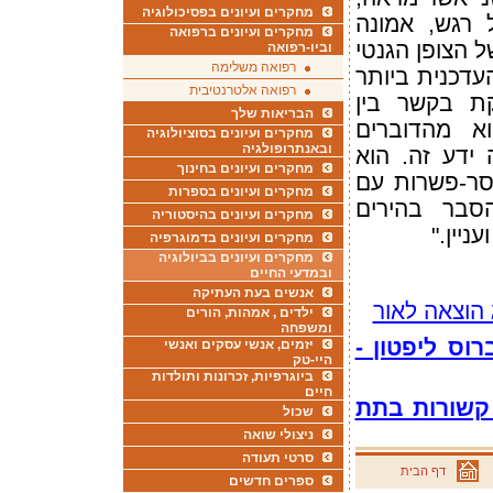
מחקרים ועיונים בפסיכולוגיה
 רגש, אמונה
מחקרים ועיונים ברפואה
ל הצופן הגנטי
וביו-רפואה
רפואה משלימה
עדכנית ביותר
רפואה אלטרנטיבית
ת בקשר בין
הבריאות שלך
וא מהדוברים
מחקרים ועיונים בסוציולוגיה
ובאנתרופולגיה
 ידע זה. הוא
מחקרים ועיונים בחינוך
סר-פשרות עם
מחקרים ועיונים בספרות
סבר בהירים
מחקרים ועיונים בהיסטוריה
ניין."
מחקרים ועיונים בדמוגרפיה
מחקרים ועיונים בביולוגיה
ובמדעי החיים
אנשים בעת העתיקה
הוצאה לאור
ילדים , אמהות, הורים
ומשפחה
וס ליפטון
-
יזמים, אנשי עסקים ואנשי
היי-טק
ביוגרפיות, זכרונות ותולדות
חיים
קשורות בתת
שכול
ניצולי שואה
סרטי תעודה
דף הבית
ספרים חדשים