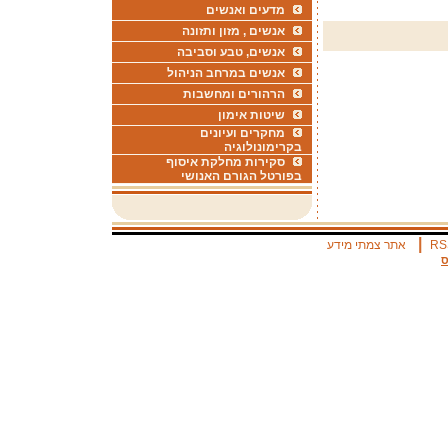
מדעים ואנשים
אנשים , מזון ותזונה
אנשים, טבע וסביבה
אנשים במרחב הניהול
הרהורים ומחשבות
שיטות אימון
מחקרים ועיונים
בקרימונולוגיה
סקירות מחלקת איסוף
בפורטל הגורם האנושי
|
RS
אתר צמתי מידע
ס