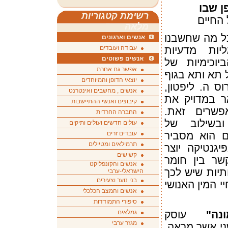
ן שבו
רשימת קטגוריות
החיים
מלאה
ל מה שחשבנו
אנשים וארגונים
יות מדעיות
עבודה ועובדים
אנשים פשוטים
וכימיות של
אפשר גם אחרת
 תא ותא בגוף
יוצאי הדופן והמיוחדים
ס ה. ליפטון,
אנשים , מחשבים ואינטרנט
ר במדויק את
קיבוצים ואנשי ההתיישבות
אפשרים זאת.
החברה החרדית
בשילוב של
עולים חדשים ועולים ותיקים
ם הוא מסביר
עובדים זרים
תרמילאים ומטיילים
גנטיקה יוצר
קשישים
ר בין חומר
אנשים והקונפליקט
יות שיש לכך
הישראלי-ערבי
בני נוער וצעירים
י המין האנושי
אנשים והמצב הכלכלי
סיפורי התמודדות
מונה"
עוסק
גמלאים
מגזר ערבי
ני אשר מראה,