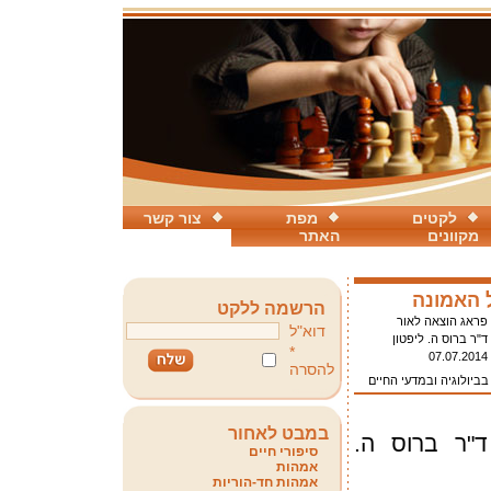
לקטים
מפת
צור קשר
מקוונים
האתר
ל האמונה
הרשמה ללקט
פראג הוצאה לאור
דוא"ל
ד"ר ברוס ה. ליפטון
*
07.07.2014
להסרה
בביולוגיה ובמדעי החיים
במבט לאחור
ד"ר ברוס ה.
סיפורי חיים
אמהות
אמהות חד-הוריות