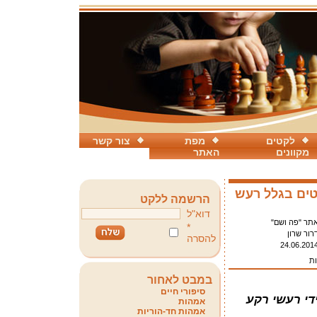
לקטים
מפת
צור קשר
מקוונים
האתר
טים בגלל רעש
הרשמה ללקט
דוא"ל
תר "פה ושם"
*
רור שרון
להסרה
24.06.201
ות
במבט לאחור
סיפורי חיים
די רעשי רקע
אמהות
אמהות חד-הוריות