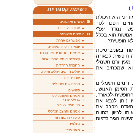
).
רשימת קטגוריות
מלאה
דרני היא היכולת
אנשים וארגונים
חיים הפכו לסך
עבודה ועובדים
פש נמדד עפ"י
אנושות הוא בכלל
אנשים פשוטים
לא חופשית?
אפשר גם אחרת
יוצאי הדופן והמיוחדים
ח באוניברסיטת
אנשים , מחשבים ואינטרנט
רה חופשית לכאורה
קיבוצים ואנשי ההתיישבות
 מעין זרם חשמלי
החברה החרדית
וא שמכתיב את
עולים חדשים ועולים ותיקים
עובדים זרים
, זרמים חשמליים
תרמילאים ומטיילים
 הסימן האנושי,
קשישים
חופשית-לכאורה,
אנשים והקונפליקט
הישראלי-ערבי
ו ניתן לנבא את
בני נוער וצעירים
שהאדם מקבל את
אנשים והמצב הכלכלי
ו לכיוון מסוים
סיפורי התמודדות
מעשה הגיב לדפוס
גמלאים
מגזר ערבי