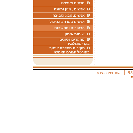
מדעים ואנשים
אנשים , מזון ותזונה
אנשים, טבע וסביבה
אנשים במרחב הניהול
הרהורים ומחשבות
שיטות אימון
מחקרים ועיונים
בקרימונולוגיה
סקירות מחלקת איסוף
בפורטל הגורם האנושי
|
RS
אתר צמתי מידע
ס