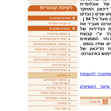
של אוכלוסיית
רשימת קטגוריות
דיכאון. המחקר
מלאה
 שנים ( נבדקו
אנשים וארגונים
באופן דו-שנתי 22,000 אמריקאיים מעל גיל 64 ) .
טרנט מגביר את
עבודה ועובדים
ת הבדידות של
אנשים פשוטים
ך ע"י קבוצת
אפשר גם אחרת
Mich
. הממצאים
יוצאי הדופן והמיוחדים
ם שחיו בגפם .
אנשים , מחשבים ואינטרנט
 הדיכאון של
קיבוצים ואנשי ההתיישבות
ימוש באינטרנט.
החברה החרדית
עולים חדשים ועולים ותיקים
עובדים זרים
תרמילאים ומטיילים
אפקטיבי להעצמת
קשישים
אנשים והקונפליקט
הישראלי-ערבי
 שיעור
הקשישים
בני נוער וצעירים
אנשים והמצב הכלכלי
סיפורי התמודדות
דף הבית
גמלאים
מגזר ערבי