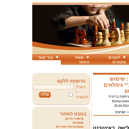
לקטים
מפת
צור קשר
מקוונים
האתר
 שימוש
הרשמה ללקט
י גימלאים
דוא"ל
ן
*
יתונות בריטית
להסרה
Emma Inne
30.04.201
קשישים
במבט לאחור
סיפורי חיים
אמהות
אמהות חד-הוריות
ישה באינטרנט