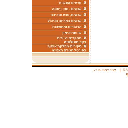
מדעים ואנשים
אנשים , מזון ותזונה
אנשים, טבע וסביבה
אנשים במרחב הניהול
הרהורים ומחשבות
שיטות אימון
מחקרים ועיונים
בקרימונולוגיה
סקירות מחלקת איסוף
בפורטל הגורם האנושי
|
RS
אתר צמתי מידע
ס