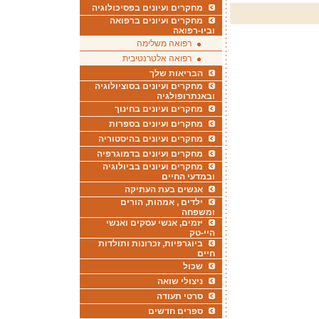
מחקרים ועיונים בפסיכולוגיה
מחקרים ועיונים ברפואה
וביו-רפואה
רפואה משלימה
רפואה אלטרנטיבית
הבריאות שלך
מחקרים ועיונים בסוציולוגיה
ובאנתרופולגיה
מחקרים ועיונים בחינוך
מחקרים ועיונים בספרות
מחקרים ועיונים בהיסטוריה
מחקרים ועיונים בדמוגרפיה
מחקרים ועיונים בביולוגיה
ובמדעי החיים
אנשים בעת העתיקה
ילדים , אמהות, הורים
ומשפחה
יזמים, אנשי עסקים ואנשי
היי-טק
ביוגרפיות, זכרונות ותולדות
חיים
שכול
ניצולי שואה
סרטי תעודה
ספרים חדשים