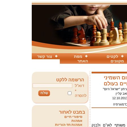
לקטים
מפת
צור קשר
מקוונים
האתר
ם השמיני
הרשמה ללקט
ים בעולם
דוא"ל
יתון "ישראל היום"
*
אב קליין
להסרה
12.10.201
בדמוגרפיה
במבט לאחור
סיפורי חיים
אמהות
אמהות חד-הוריות
 משותף לאו"ם ולבנק