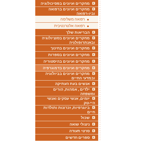
מחקרים ועיונים בפסיכולוגיה
מחקרים ועיונים ברפואה
וביו-רפואה
רפואה משלימה
רפואה אלטרנטיבית
הבריאות שלך
מחקרים ועיונים בסוציולוגיה
ובאנתרופולגיה
מחקרים ועיונים בחינוך
מחקרים ועיונים בספרות
מחקרים ועיונים בהיסטוריה
מחקרים ועיונים בדמוגרפיה
מחקרים ועיונים בביולוגיה
ובמדעי החיים
אנשים בעת העתיקה
ילדים , אמהות, הורים
ומשפחה
יזמים, אנשי עסקים ואנשי
היי-טק
ביוגרפיות, זכרונות ותולדות
חיים
שכול
ניצולי שואה
סרטי תעודה
ספרים חדשים