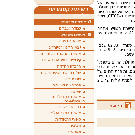
הבריאות המשופר של
שר המדינות בהן תוחלת
רשימת קטגוריות
ם בישראל עומדת כיום
מלאה
על 81.76 שנים - שנתיים יותר מהממוצע במדינות ה-OECD, ויותר
לם.
אנשים וארגונים
גבוהה ביותר של 82.7 שנים נרשמה בשוויץ. אחריה
עבודה ועובדים
בהפרש קטן, נמצאות יפן במקום השני עם 82.59 שנים, ואיסלנד עם
אנשים פשוטים
אפשר גם אחרת
בעוד ארבע מדינות חיים יותר מאשר בישראל: ספרד - 82.33 שנים,
יוצאי הדופן והמיוחדים
איטליה - 82.09 שנים, אוסטרליה - 81.85 שנים, ושבדיה - 81.8 שנים.
אנשים , מחשבים ואינטרנט
קיבוצים ואנשי ההתיישבות
 תוחלת החיים בישראל
החברה החרדית
עלתה בשני העשורים האחרונים בצורה משמעותית. מסוף שנות ה-90
החיים של נשים בישראל עלתה ב-4 שנים, ותוחלת החיים של
עולים חדשים ועולים ותיקים
וד, הצפי הוא כי תוחלת החיים
עובדים זרים
בישראל תעלה בעשור הקרוב בעוד 2.7 שנים, לעומת עלייה של 2.1
תרמילאים ומטיילים
קשישים
אנשים והקונפליקט
הישראלי-ערבי
דף הבית
בני נוער וצעירים
אנשים והמצב הכלכלי
סיפורי התמודדות
גמלאים
מגזר ערבי