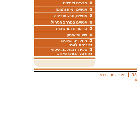
מדעים ואנשים
אנשים , מזון ותזונה
אנשים, טבע וסביבה
אנשים במרחב הניהול
הרהורים ומחשבות
שיטות אימון
מחקרים ועיונים
בקרימונולוגיה
סקירות מחלקת איסוף
בפורטל הגורם האנושי
|
RS
אתר צמתי מידע
ס