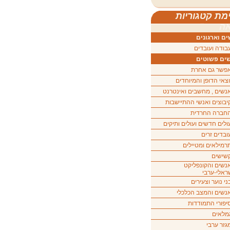
מת קטגוריות
ה
ם וארגונים
בודה ועובדים
ים פשוטים
פשר גם אחרת
וצאי הדופן והמיוחדים
נשים , מחשבים ואינטרנט
יבוצים ואנשי ההתיישבות
חברה החרדית
ולים חדשים ועולים ותיקים
ובדים זרים
רמילאים ומטיילים
שישים
נשים והקונפליקט
ראלי-ערבי
ני נוער וצעירים
נשים והמצב הכלכלי
יפורי התמודדות
מלאים
גזר ערבי