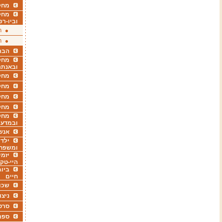
מחקר
מחק
וביו-רפ
ר
ר
הבר
מחקר
ובאנתר
מחקר
מחק
מחקר
מחק
מחקר
ובמדעי
אנש
ילדי
ומשפח
יזמי
היי-טק
ביוג
חיים
שכו
ניצו
סרט
ספר