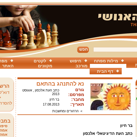
מילות מפתח
חיפוש
לקטים
מפת
מורכב
מקוונים
האתר
דף הבית
נא להתנהג בהתאם
הרשמ
גורם
כתב העת אלכסון , אוגוסט
דוא"ל
מפרסם:
2013
*
מחבר:
בר חיון
להסרה
תאריך:
17.08.2013
>
הרהורים ומחשבות
במבט
בר חיון
סיפור
אמהו
כתב העת הדיגיטאלי אלכסון
אמהו