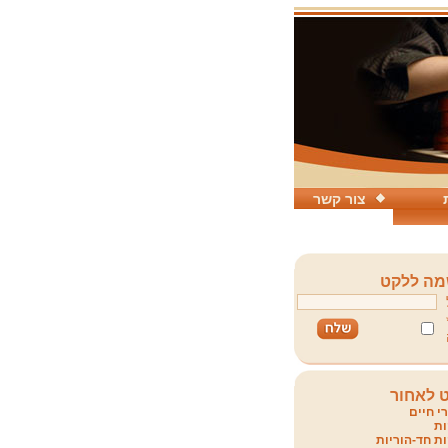
צור קשר
ה ללקט
 לאחור
י חיים
ת
ת חד-הוריות