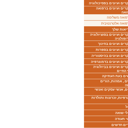
ים ועיונים בפסיכולוגיה
רים ועיונים ברפואה
ואה
פואה משלימה
פואה אלטרנטיבית
יאות שלך
ים ועיונים בסוציולוגיה
ופולגיה
ים ועיונים בחינוך
רים ועיונים בספרות
ים ועיונים בהיסטוריה
רים ועיונים בדמוגרפיה
ים ועיונים בביולוגיה
 החיים
ים בעת העתיקה
ם , אמהות, הורים
ה
ם, אנשי עסקים ואנשי
רפיות, זכרונות ותולדות
ל
לי שואה
י תעודה
ים חדשים