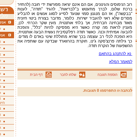
רוב הנימוסים והגינונים, אם הם אינם יציאה מפורשת ידי חובה (להחזיר
רשי
ברכת שלום, לברך מתעטש ב"לבריאות", להגיד "תודה", לענות
"בבקשה"), אז הם מנגנון סמוי שנועד לסייע לסווג אנשים או להבליע
מלא
מסרים שלא ראוי להעביר ישירות. כלומר, מדובר בצורת ביטוי חיונית
אנשי
מאוד מבחינה חברתית, אך בלתי אותנטית. מעין שקר הכרחי. לכן,
מעניין לראות מה קורה כאשר היא מפסיקה להיות "כלל", והופכת
ע
להבעה אמיתית וכנה. כאשר תודה רפלקסיבית נעשית הבעה אותנטית,
אנש
היא הופכת לכלי רב עוצמה בכך שהיא מחוללת שינוי באדם לו מודים.
כך גילתה פרנצ'סקה ג'ינו, חוקרת בהרווארד שבדקה עם שותפיה את
א
ההשפעות של הוקרת תודה.
י
נא להתנהג בהתאם
א
ק
למאמר המלא
ה
ע
הוספת תגובה
שלחו לחבר
דף הבית
ע
ת
לכתבה זו התפרסמו 0 תגובות.
ק
א
היש
ב
א
ס
ג
מ