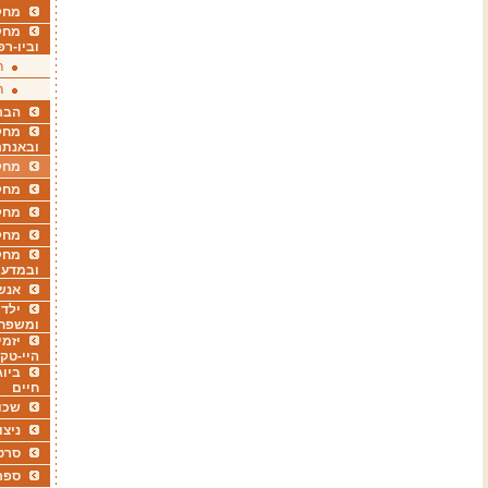
מחקר
מחק
וביו-רפ
ר
ר
הבר
מחקר
ובאנתר
מחקר
מחק
מחקר
מחק
מחקר
ובמדעי
אנש
ילדי
ומשפח
יזמי
היי-טק
ביוג
חיים
שכו
ניצו
סרט
ספר