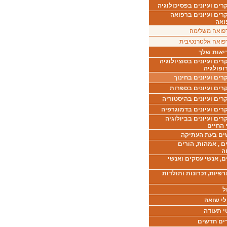
ים ועיונים בפסיכולוגיה
רים ועיונים ברפואה
ואה
פואה משלימה
פואה אלטרנטיבית
יאות שלך
ים ועיונים בסוציולוגיה
ופולגיה
ים ועיונים בחינוך
רים ועיונים בספרות
ים ועיונים בהיסטוריה
רים ועיונים בדמוגרפיה
ים ועיונים בביולוגיה
 החיים
ים בעת העתיקה
ם , אמהות, הורים
ה
ם, אנשי עסקים ואנשי
רפיות, זכרונות ותולדות
ל
לי שואה
י תעודה
ים חדשים