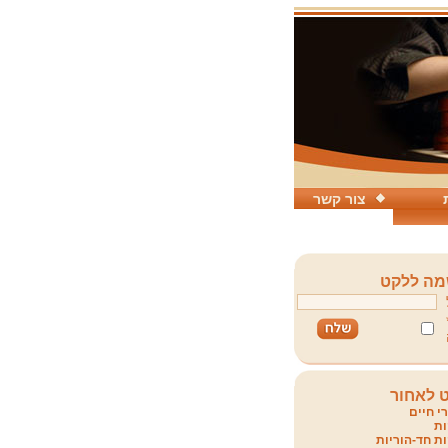
צור קשר
ה ללקט
 לאחור
י חיים
ת
ת חד-הוריות