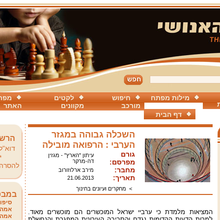
מילות מפתח
חיפוש
לקטים
מפת
מורכב
מקוונים
האתר
דף הבית
השכלה גבוהה במגזר
הרשמ
הערבי : הרפואה מובילה
דוא"ל
גורם
עיתון "הארץ" - מגזין
*
מפרסם:
דה-מרקר
להסרה
מחבר:
מירב ארלוזורוב
תאריך:
21.06.2013
>
מחקרים ועיונים בחינוך
במבט
סיפור
אמהו
המציאות מלמדת כי ערביי ישראל המוכשרים הם מוכשרים מאוד.
אמהו
למרות הדעות הקדומות נגדם והסביבה העירונית המפגרת והנחשלת