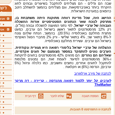
שבה הם גדלים - הם מצליחים להתקבל בשיעורים גבוהים לחוג
היוקרתי ביותר באוניברסיטאות, וגם מצליחים בהמשך להשתלב היטב
רשי
כרופאים במערכת הישראלית.
מלא
ההישג הזה, שכל מדינת רווחה מתוקנת היתה משתבחת בו,
אנשי
מתרסק לנוכח שאר הנתונים הסטטיסטיים אודות ההשכלה
ע
הגבוהה של ערביי ישראל.
לפי נתוני המועצה להשכלה גבוהה ‏(מל"ג‏),
רק 12% מהסטודנטים לתואר ראשון בישראל הם ערבים, כמעט
אנש
מחצית מחלקם באוכלוסייה ‏(20.5%‏). בהמשך, הנתח שלהם צונח
א
ל-8% בתואר שני, 4% בתואר שלישי - ורק 2% מחברי הסגל האקדמי
י
בישראל הם ערבים. עשירית מחלקם באוכלוסייה.
א
ההצלחה של ערביי ישראל בלימודי רפואה היא מגזרית ונקודתית.
ק
הערבים נוטים להתמקד במספר מצומצם של חוגים אקדמיים,
שאליהם הם נוהרים:
הם מהווים 42% מהסטודנטים בחוגים לרוקחות
ה
ו-36% מהסטודנטים לסיעוד. לעומת זאת, הם נמנעים מלנסות
ע
להתקבל לחוגים אחרים, נחוצים וחשובים, כמו כלכלה וניהול ‏(5%
ערבים‏), הנדסה ‏(6%‏) או חקלאות .
ע
ת
לכתבה של מירב ארלוזורוב
ק
לערבים קל יותר ללמוד רפואה
מהנדסה - קריירה - דה מרקר
א
TheMarker
היש
ב
הוספת תגובה
שלחו לחבר
דף הבית
א
ס
ג
לכתבה זו התפרסמו 0 תגובות.
מ