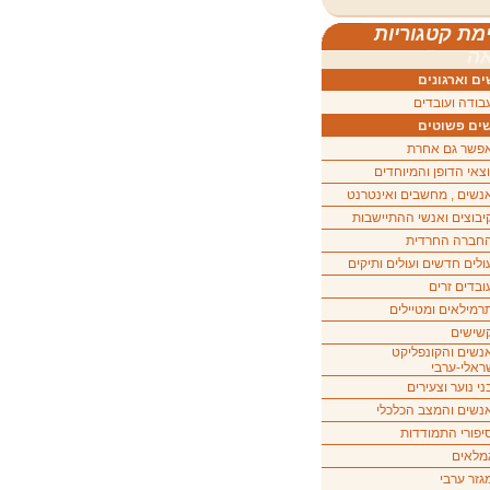
מת קטגוריות
ה
ם וארגונים
בודה ועובדים
ים פשוטים
פשר גם אחרת
וצאי הדופן והמיוחדים
נשים , מחשבים ואינטרנט
יבוצים ואנשי ההתיישבות
חברה החרדית
ולים חדשים ועולים ותיקים
ובדים זרים
רמילאים ומטיילים
שישים
נשים והקונפליקט
ראלי-ערבי
ני נוער וצעירים
נשים והמצב הכלכלי
יפורי התמודדות
מלאים
גזר ערבי