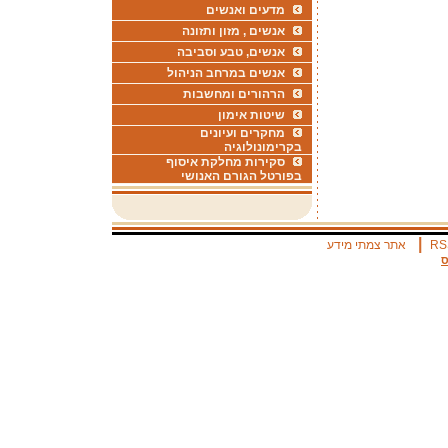
מדעים ואנשים
אנשים , מזון ותזונה
אנשים, טבע וסביבה
אנשים במרחב הניהול
הרהורים ומחשבות
שיטות אימון
מחקרים ועיונים
בקרימונולוגיה
סקירות מחלקת איסוף
בפורטל הגורם האנושי
|
RS
אתר צמתי מידע
ס