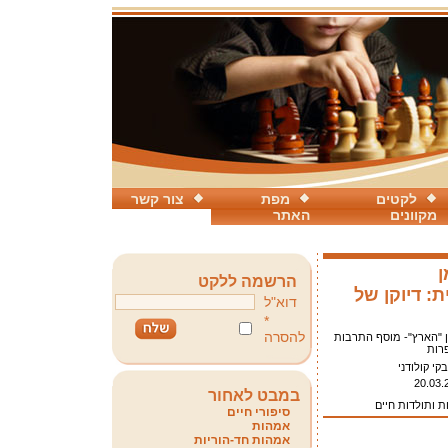
לקטים
מפת
צור קשר
מקוונים
האתר
ן
הרשמה ללקט
: דיוקן של
דוא"ל
*
להסרה
ן "הארץ"- מוסף התרבות
רות
קי קולודני
20.03.
במבט לאחור
ות ותולדות חיים
סיפורי חיים
אמהות
אמהות חד-הוריות