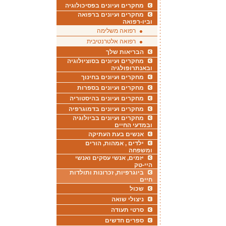
מחקרים ועיונים בפסיכולוגיה
מחקרים ועיונים ברפואה
וביו-רפואה
רפואה משלימה
רפואה אלטרנטיבית
הבריאות שלך
מחקרים ועיונים בסוציולוגיה
ובאנתרופולגיה
מחקרים ועיונים בחינוך
מחקרים ועיונים בספרות
מחקרים ועיונים בהיסטוריה
מחקרים ועיונים בדמוגרפיה
מחקרים ועיונים בביולוגיה
ובמדעי החיים
אנשים בעת העתיקה
ילדים , אמהות, הורים
ומשפחה
יזמים, אנשי עסקים ואנשי
היי-טק
ביוגרפיות, זכרונות ותולדות
חיים
שכול
ניצולי שואה
סרטי תעודה
ספרים חדשים