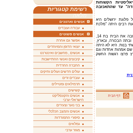
אליסטיות הקשוחות
ודה" עד שהתאכזבה
רשימת קטגוריות
מלאה
 פלוגת ירושלים היא
אנשים וארגונים
דעת רבים היתה "מלכת
עבודה ועובדים
אנשים פשוטים
שירה גורשמן (2001-1906) היתה מרדנית שעזבה את הבית בת 14,
אפשר גם אחרת
אשון ובתה הבכורה, ובארץ,
תי בנות. היא לא היתה
יוצאי הדופן והמיוחדים
ו שם אמהות אחדות וגם
אנשים , מחשבים ואינטרנט
רץ פרצו רגשות החשק
קיבוצים ואנשי ההתיישבות
החברה החרדית
עולים חדשים ועולים ותיקים
נית
עובדים זרים
תרמילאים ומטיילים
קשישים
אנשים והקונפליקט
דף הבית
הישראלי-ערבי
בני נוער וצעירים
אנשים והמצב הכלכלי
סיפורי התמודדות
גמלאים
מגזר ערבי