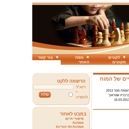
לקטים
מפת
צור קשר
מקוונים
האתר
ים של המוח
הרשמה ללקט
דוא"ל
וצאת מטר 2013
*
רברה שטראוך
להסרה
16.03.201
במבט לאחור
סיפורי חיים
אמהות
אמהות חד-הוריות