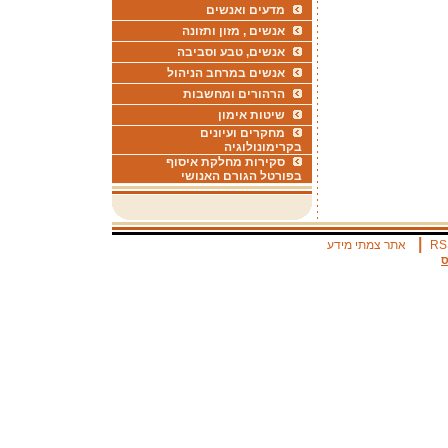
מדעים ואנשים
אנשים , מזון ותזונה
אנשים, טבע וסביבה
אנשים במרחב הניהול
הרהורים ומחשבות
שיטות אימון
מחקרים ועיונים
בקרימונולוגיה
סקירות מחלקת איסוף
בפורטל הגורם האנושי
|
RS
אתר צמתי מידע
ס