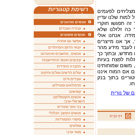
רשימת קטגוריות
אנשים מעל גיל 60 לא מצליחים לפעמים
מלאה
למוח שלנו עדיין
אנשים וארגונים
 זה תפגשו חוקרי
עבודה ועובדים
ד כה זלזלנו שלא
דה. אנחנו אולי
אנשים פשוטים
אך אנו מייצרים
אפשר גם אחרת
ו לעבד מידע מהר
יוצאי הדופן והמיוחדים
 מחדש, ובתוך כך
אנשים , מחשבים ואינטרנט
לות לפצח בעיות
קיבוצים ואנשי ההתיישבות
, משום שמוחותינו
החברה החרדית
ם אם המוח איננו
עולים חדשים ועולים ותיקים
טוריים בתוך בנק
עובדים זרים
ו.
תרמילאים ומטיילים
קשישים
 של נורית
אנשים והקונפליקט
הישראלי-ערבי
בני נוער וצעירים
אנשים והמצב הכלכלי
דף הבית
סיפורי התמודדות
גמלאים
מגזר ערבי