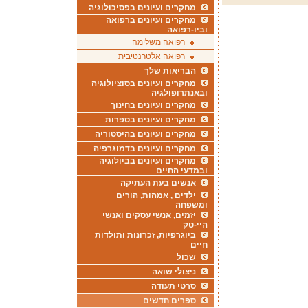
מחקרים ועיונים בפסיכולוגיה
מחקרים ועיונים ברפואה
וביו-רפואה
רפואה משלימה
רפואה אלטרנטיבית
הבריאות שלך
מחקרים ועיונים בסוציולוגיה
ובאנתרופולגיה
מחקרים ועיונים בחינוך
מחקרים ועיונים בספרות
מחקרים ועיונים בהיסטוריה
מחקרים ועיונים בדמוגרפיה
מחקרים ועיונים בביולוגיה
ובמדעי החיים
אנשים בעת העתיקה
ילדים , אמהות, הורים
ומשפחה
יזמים, אנשי עסקים ואנשי
היי-טק
ביוגרפיות, זכרונות ותולדות
חיים
שכול
ניצולי שואה
סרטי תעודה
ספרים חדשים