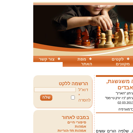
לקטים
מפת
צור קשר
מקוונים
האתר
ה משגשגת,
הרשמה ללקט
אבדים
דוא"ל
יתון "הארץ"
*
יתון "ניו יורק טיימס"
להסרה
02.03.201
בדמוגרפיה
במבט לאחור
סיפורי חיים
אמהות
אמהות חד-הוריות
 שלפיה הורים עושים