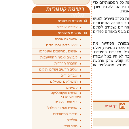
ת כל חסכונותיהם כדי
 בידיהם. לא היה צורך
רשימת קטגוריות
בות.
מלאה
ת בקרב צעירים לנטוש
אנשים וארגונים
ותר בחברה התחרותית
ההורים נשכחים לעתים
עבודה ועובדים
 בעוני באזורים כפריים
אנשים פשוטים
אפשר גם אחרת
סורתי הפתיעה את
יוצאי הדופן והמיוחדים
שלה מערכת פנסיה בסיסית, אולם
אנשים , מחשבים ואינטרנט
יל מצרכים בסיסיים.
ר לא היו בגיל עבודה
קיבוצים ואנשי ההתיישבות
בשעה שהשיטה אומצה. דו"ח ממשלה מ-2011 קובע שרק ארבעה
החברה החרדית
ם מעל גיל 65 מקבלים פנסיה ממשלתית או
עולים חדשים ועולים ותיקים
עובדים זרים
תרמילאים ומטיילים
קשישים
אנשים והקונפליקט
הישראלי-ערבי
בני נוער וצעירים
דף הבית
אנשים והמצב הכלכלי
סיפורי התמודדות
גמלאים
מגזר ערבי