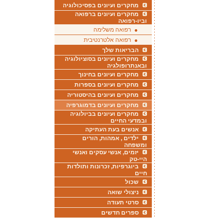
מחקרים ועיונים בפסיכולוגיה
מחקרים ועיונים ברפואה
וביו-רפואה
רפואה משלימה
רפואה אלטרנטיבית
הבריאות שלך
מחקרים ועיונים בסוציולוגיה
ובאנתרופולגיה
מחקרים ועיונים בחינוך
מחקרים ועיונים בספרות
מחקרים ועיונים בהיסטוריה
מחקרים ועיונים בדמוגרפיה
מחקרים ועיונים בביולוגיה
ובמדעי החיים
אנשים בעת העתיקה
ילדים , אמהות, הורים
ומשפחה
יזמים, אנשי עסקים ואנשי
היי-טק
ביוגרפיות, זכרונות ותולדות
חיים
שכול
ניצולי שואה
סרטי תעודה
ספרים חדשים