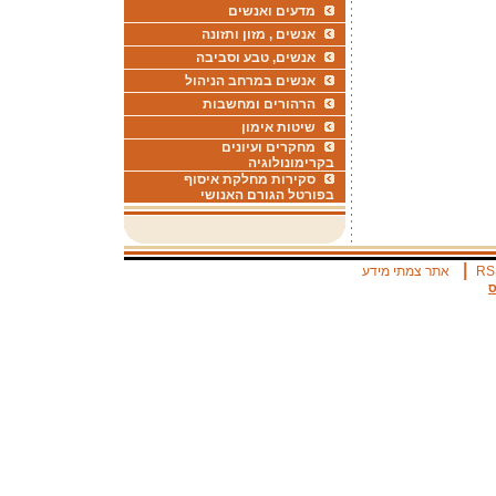
מדעים ואנשים
אנשים , מזון ותזונה
אנשים, טבע וסביבה
אנשים במרחב הניהול
הרהורים ומחשבות
שיטות אימון
מחקרים ועיונים
בקרימונולוגיה
סקירות מחלקת איסוף
בפורטל הגורם האנושי
|
RS
אתר צמתי מידע
ס