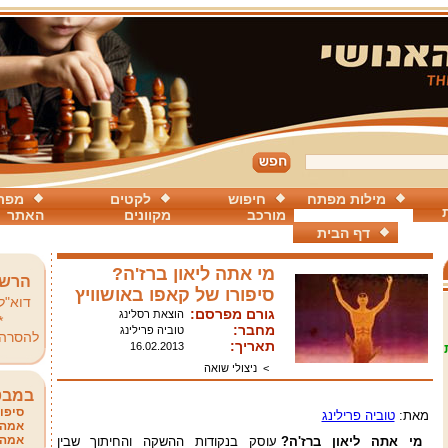
מילות מפתח
חיפוש
לקטים
מפת
מורכב
מקוונים
האתר
דף הבית
מי אתה ליאון ברז'ה?
הרשמ
סיפורו של קאפו באושוויץ
דוא"ל
גורם מפרסם:
הוצאת רסלינג
*
מחבר:
טוביה פרילינג
להסרה
תאריך:
16.02.2013
>
ניצולי שואה
במבט
סיפור
מאת:
טוביה פרילינג
אמהו
אמהו
מי אתה ליאון ברז'ה?
עוסק בנקודות ההשקה והחיתוך שבין