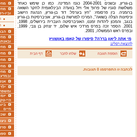
בן-גוריון, ובשנים 2004-2001 כגנז המדינה. כמו כן שימש כאחד
מחקר
משלושת סגניו של פרופ' אלי ויזל בוועדה הבינלאומית לחקר השואה
מחק
ברומניה. בין פרסומיו: "חץ בערפל: דוד בן-גוריון, הנהגת היישוב
וביו-רפ
וניסיונות הצלה בשואה", המרכז למורשת בן-גוריון, אוניברסיטת בן-גוריון
ר
בנגב, והמכון ליהדות זמננו, האוניברסיטה העברית בירושלים, 1998,
ר
2001. הספר זכה בפרס מרדכי איש שלום, יד יצחק בן צבי, 1999,
ובפרס ראש הממשלה, 2001.
הבר
מחקר
מי אתה ליאון ברז'ה? סיפורו של קאפו באושוויץ
ובאנתר
להוצאת רסלינג
מחקר
מחק
הוספת תגובה
שלחו לחבר
דף הבית
מחקר
מחק
לכתבה זו התפרסמו 0 תגובות.
מחקר
ובמדעי
אנש
ילדי
ומשפח
יזמי
היי-טק
ביוג
חיים
שכו
ניצו
סרט
ספר