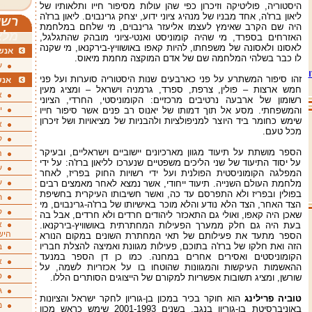
היסטוריה, פוליטיקה וזיכרון כפי שהן עולות מסיפור חייו ותלאותיו של
ליאון ברז'ה, אחד מבניו של מנהיג ציוני ידוע, יצחק גרינבוים. ליאון ברז'ה
רשי
היה שם הקרב שאימץ לעצמו אליעזר גרינבוים, מי שלחם במלחמת
מלא
האזרחים בספרד, מי שהיה קומוניסט ואנטי-ציוני מובהק שהתגלגל,
לאסונו ולאסונה של משפחתו, להיות קאפו באושוויץ-בירקנאו, מי שקנה
אנשי
לו כבר בשלהי המלחמה שם של אדם המוקצה מחמת מיאוס.
ע
זהו סיפור המשתרע על פני כארבעים שנות היסטוריה סוערות ועל פני
אנש
חמש ארצות – פולין, צרפת, ספרד, גרמניה וישראל – ומציג מעין
א
רשומון של ארבעה נרטיבים מרכזיים: הקומוניסטי, החרדי, הציוני
י
והמשפחתי. מסע אל תוך דמותו של יאנוס רב פנים אשר סיפור חייו
שימש כחומר ביד היוצר למניפולציות ולהבניות של מציאויות ושל זיכרון
א
מכל טעם.
ק
הספר מושתת על תיעוד מגוון מארכיונים יישוביים וישראליים, ובעיקר
ה
על יסוד התיעוד של שני הליכים משפטיים שנערכו לליאון ברז'ה: על ידי
ע
המפלגה הקומוניסטית הפולנית ועל ידי רשויות החוק בפריז, לאחר
ע
מלחמת העולם השנייה. תיעוד ייחודי, אשר נמצא לאחר מאמצים רבים
בפולין ובפריז ולא התפרסם עד כה, ואשר חשיבותו העיקרית בחשיפת
ת
הצד האחר, הצד הלא נודע והלא מוכר באישיותו של ברז'ה-גרינבוים, מי
ק
שאכן היה קאפו, ואולי גם התאכזר ליהודים חרדים ולא חרדים, אבל בה
א
בעת היה גם חלק ממערך הפעילות המחתרתית באושוויץ-בירקנאו.
היש
הספר מתעד את פעילותם של תאי המחתרת השונים במקום הנורא
הזה ואת חלקו של ברז'ה בתוכם, פעילות מגוונת ואמיצה להצלת חבריו
ב
הקומוניסטים ואסירים אחרים במחנה. כמו כן דן הספר במנעד
א
ההאשמות העיקשות והמגוונות שהוטחו בו על אכזריות לשמה, על
ס
שורשן, ומציג תשובות אפשריות למקורם של הייצוגים הסותרים הללו.
ג
טוביה פרילינג
הוא חוקר בכיר במכון בן-גוריון לחקר ישראל והציונות
מ
באוניברסיטת בן-גוריון בנגב. בשנים 2001-1993 שימש כראש מכון