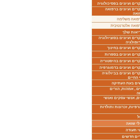
ים ועיונים בפסיכולוגיה
רים ועיונים ברפואה
ואה
פואה משלימה
פואה אלטרנטיבית
יאות שלך
ים ועיונים בסוציולוגיה
ופולגיה
ים ועיונים בחינוך
רים ועיונים בספרות
ים ועיונים בהיסטוריה
רים ועיונים בדמוגרפיה
ים ועיונים בביולוגיה
 החיים
ים בעת העתיקה
ם , אמהות, הורים
ה
ם, אנשי עסקים ואנשי
רפיות, זכרונות ותולדות
ל
לי שואה
י תעודה
ים חדשים