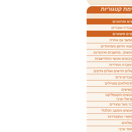
מת קטגוריות
ה
ם וארגונים
בודה ועובדים
ים פשוטים
פשר גם אחרת
וצאי הדופן והמיוחדים
נשים , מחשבים ואינטרנט
יבוצים ואנשי ההתיישבות
חברה החרדית
ולים חדשים ועולים ותיקים
ובדים זרים
רמילאים ומטיילים
שישים
נשים והקונפליקט
ראלי-ערבי
ני נוער וצעירים
נשים והמצב הכלכלי
יפורי התמודדות
מלאים
גזר ערבי