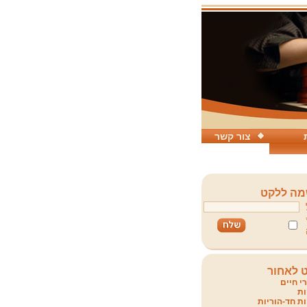
צור קשר
ה ללקט
 לאחור
י חיים
ת
ת חד-הוריות