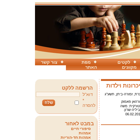
לקטים
מפת
צור קשר
מקוונים
האתר
כרונות וילדות
הרשמה ללקט
דוא"ל
רת, זמורה-ביתן, תשע"ג
*
רהאן פאמוק
להסרה
ורקית: משה
יליה-שרון.
06.02.20
במבט לאחור
סיפורי חיים
אמהות
אמהות חד-הוריות