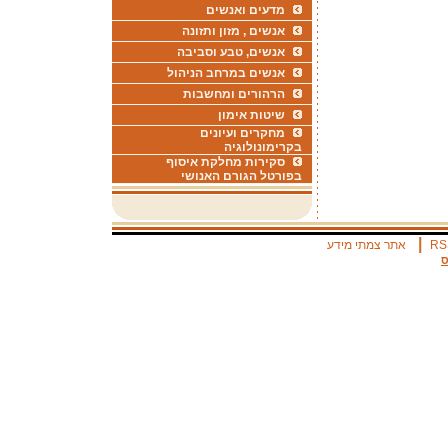
מדעים ואנשים
אנשים , מזון ותזונה
אנשים, טבע וסביבה
אנשים במרחב הניהול
הרהורים ומחשבות
שיטות אימון
מחקרים ועיונים
בקרימונולוגיה
סקירות מחלקת איסוף
בפורטל הגורם האנושי
|
RS
אתר צמתי מידע
ס