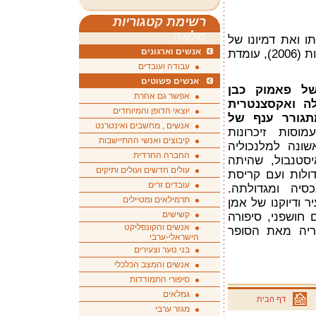
רשימת קטגוריות
מלאה
ו ואת דמיונו של
אנשים וארגונים
אורהאן פאמוק, חתן פרס נובל לספרות (2006), עומדת
עבודה ועובדים
אנשים פשוטים
של פאמוק כבן
אפשר גם אחרת
ה ואקסצנטרית
יוצאי הדופן והמיוחדים
תגורר ענף של
אנשים , מחשבים ואינטרנט
וסות זיכרונות
קיבוצים ואנשי ההתיישבות
שונה למלנכוליה
החברה החרדית
סטנבול, שהיתה
עולים חדשים ועולים ותיקים
דולות ועם קריסת
עובדים זרים
סיה ומגדולתה.
תרמילאים ומטיילים
ר ודיוקנו של אמן
קשישים
 חושפני, סיפורה
אנשים והקונפליקט
ריה מאת הסופר
הישראלי-ערבי
בני נוער וצעירים
אנשים והמצב הכלכלי
סיפורי התמודדות
גמלאים
דף הבית
מגזר ערבי