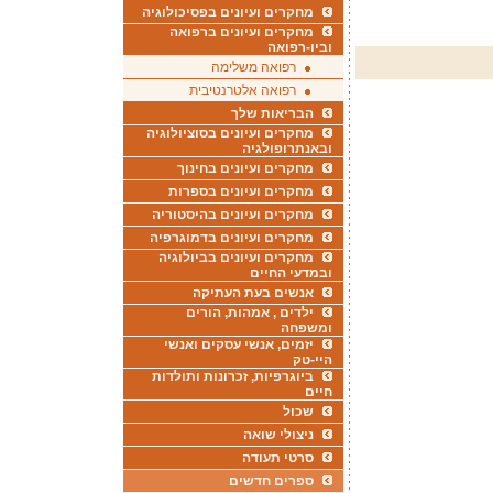
מחקרים ועיונים בפסיכולוגיה
מחקרים ועיונים ברפואה
וביו-רפואה
רפואה משלימה
רפואה אלטרנטיבית
הבריאות שלך
מחקרים ועיונים בסוציולוגיה
ובאנתרופולגיה
מחקרים ועיונים בחינוך
מחקרים ועיונים בספרות
מחקרים ועיונים בהיסטוריה
מחקרים ועיונים בדמוגרפיה
מחקרים ועיונים בביולוגיה
ובמדעי החיים
אנשים בעת העתיקה
ילדים , אמהות, הורים
ומשפחה
יזמים, אנשי עסקים ואנשי
היי-טק
ביוגרפיות, זכרונות ותולדות
חיים
שכול
ניצולי שואה
סרטי תעודה
ספרים חדשים