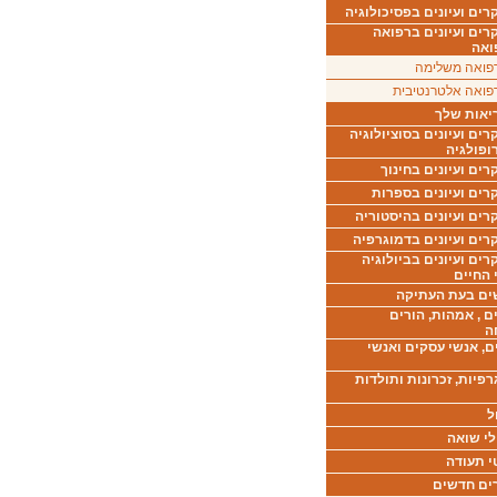
ים ועיונים בפסיכולוגיה
רים ועיונים ברפואה
ואה
פואה משלימה
פואה אלטרנטיבית
יאות שלך
ים ועיונים בסוציולוגיה
ופולגיה
ים ועיונים בחינוך
רים ועיונים בספרות
ים ועיונים בהיסטוריה
רים ועיונים בדמוגרפיה
ים ועיונים בביולוגיה
 החיים
ים בעת העתיקה
ם , אמהות, הורים
ה
ם, אנשי עסקים ואנשי
רפיות, זכרונות ותולדות
ל
לי שואה
י תעודה
ים חדשים