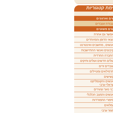
מת קטגוריות
ה
ם וארגונים
בודה ועובדים
ים פשוטים
פשר גם אחרת
וצאי הדופן והמיוחדים
נשים , מחשבים ואינטרנט
יבוצים ואנשי ההתיישבות
חברה החרדית
ולים חדשים ועולים ותיקים
ובדים זרים
רמילאים ומטיילים
שישים
נשים והקונפליקט
ראלי-ערבי
ני נוער וצעירים
נשים והמצב הכלכלי
יפורי התמודדות
מלאים
גזר ערבי