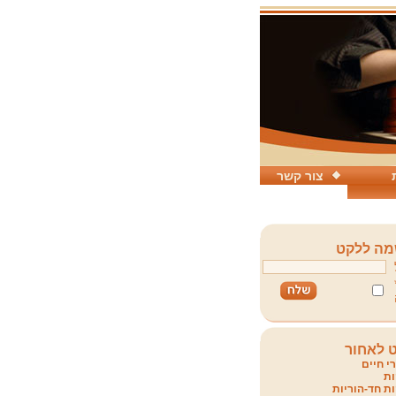
צור קשר
ה ללקט
 לאחור
י חיים
ת
ת חד-הוריות