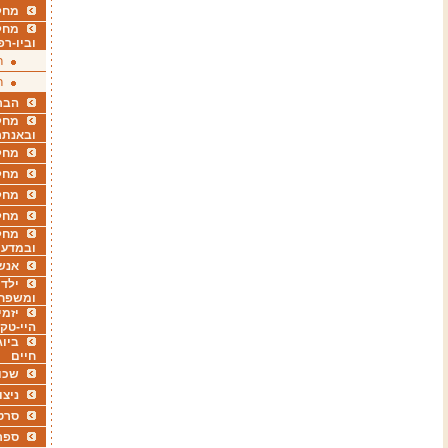
מחקר
מחק
וביו-רפ
ר
ר
הבר
מחקר
ובאנתר
מחקר
מחק
מחקר
מחק
מחקר
ובמדעי
אנש
ילדי
ומשפח
יזמי
היי-טק
ביוג
חיים
שכו
ניצו
סרט
ספר