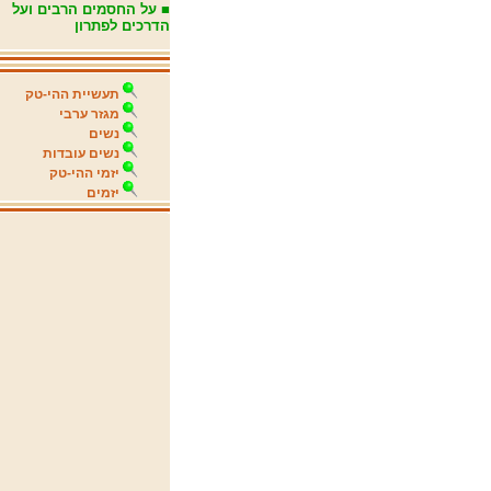
■ על החסמים הרבים ועל
הדרכים לפתרון
תעשיית ההי-טק
מגזר ערבי
נשים
נשים עובדות
יזמי ההי-טק
יזמים