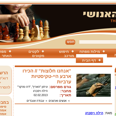
מילות מפתח
חיפוש
לקטים
מפת
מורכב
מקוונים
האתר
דף הבית
"אנחנו חלוצות" // הכירו
הרשמ
ארבע היי-טקיסטיות
דוא"ל
ערביות
*
גורם מפרסם:
עיתון "הארץ", "דה-מרקר"
להסרה
מחבר:
הילה ויסברג
תאריך:
02.02.2013
>
אנשים וארגונים
>
עבודה ועובדים
במבט
סיפור
אמהו
מאת:
הילה ויסברג
אמהו