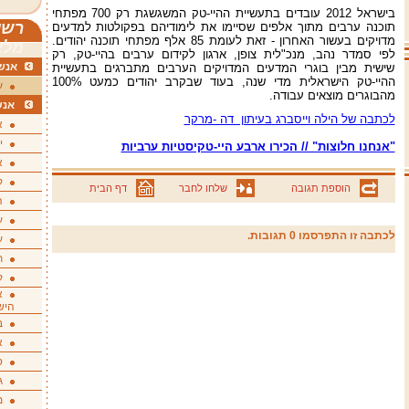
בישראל 2012 עובדים בתעשיית ההיי-טק המשגשגת רק 700 מפתחי
רשי
תוכנה ערבים מתוך אלפים שסיימו את לימודיהם בפקולטות למדעים
מדויקים בעשור האחרון - זאת לעומת 85 אלף מפתחי תוכנה יהודים.
מלא
לפי סמדר נהב, מנכ"לית צופן, ארגון לקידום ערבים בהיי-טק, רק
אנשי
שישית מבין בוגרי המדעים המדויקים הערבים מתברגים בתעשיית
ההיי-טק הישראלית מדי שנה, בעוד שבקרב יהודים כמעט 100%
ע
מהבוגרים מוצאים עבודה.
אנש
לכתבה של הילה וייסברג בעיתון דה -מרקר
א
י
"אנחנו חלוצות" // הכירו ארבע היי-טקיסטיות ערביות
א
ק
הוספת תגובה
שלחו לחבר
דף הבית
ה
ע
לכתבה זו התפרסמו 0 תגובות.
ע
ת
ק
א
היש
ב
א
ס
ג
מ