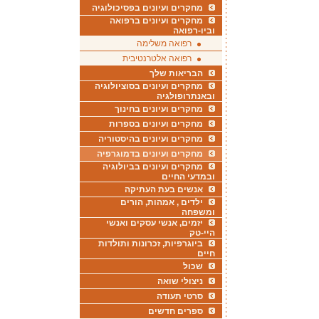
מחקרים ועיונים בפסיכולוגיה
מחקרים ועיונים ברפואה
וביו-רפואה
רפואה משלימה
רפואה אלטרנטיבית
הבריאות שלך
מחקרים ועיונים בסוציולוגיה
ובאנתרופולגיה
מחקרים ועיונים בחינוך
מחקרים ועיונים בספרות
מחקרים ועיונים בהיסטוריה
מחקרים ועיונים בדמוגרפיה
מחקרים ועיונים בביולוגיה
ובמדעי החיים
אנשים בעת העתיקה
ילדים , אמהות, הורים
ומשפחה
יזמים, אנשי עסקים ואנשי
היי-טק
ביוגרפיות, זכרונות ותולדות
חיים
שכול
ניצולי שואה
סרטי תעודה
ספרים חדשים