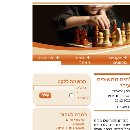
לקטים
מפת
צור קשר
מקוונים
האתר
מים ממשיכים
הרשמה ללקט
יר?
דוא"ל
יתון "מעריב"
*
איה הורודניצ'אנו
להסרה
25.12.201
בדמוגרפיה
במבט לאחור
סיפורי חיים
 כנס המחזור שלו בבית
אמהות
רה בוגרים עזבו את
אמהות חד-הוריות
אבל מביתו בכפר אוריה