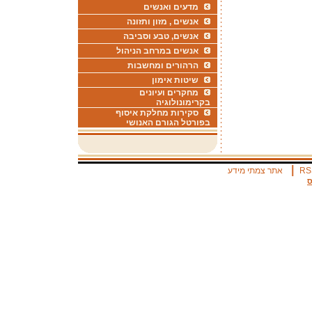
מדעים ואנשים
אנשים , מזון ותזונה
אנשים, טבע וסביבה
אנשים במרחב הניהול
הרהורים ומחשבות
שיטות אימון
מחקרים ועיונים
בקרימונולוגיה
סקירות מחלקת איסוף
בפורטל הגורם האנושי
|
RS
אתר צמתי מידע
ס