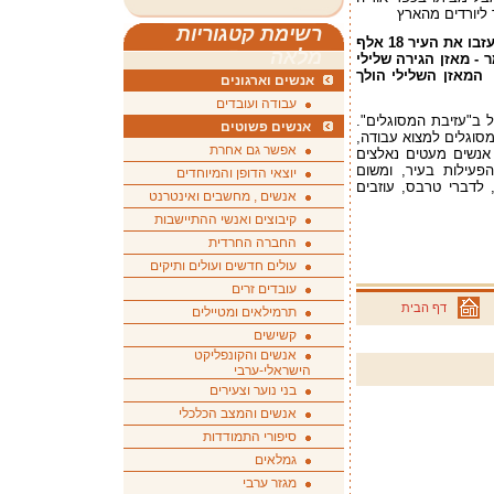
 ליורדים מהארץ
רשימת קטגוריות
פי מכון ירושלים לחקר ישראל, בשנת 2011 עזבו את העיר 18 אלף
מלאה
אליה, כלומר - מאזן הגירה שלילי
ל 7,500 תושבים. יש לציין כי משנת 2008 המאזן השלילי הולך
אנשים וארגונים
עבודה ועובדים
ב"עזיבת המסוגלים".
אנשים פשוטים
מסוגלים למצוא עבודה,
אפשר גם אחרת
אנשים מעטים נאלצים
פעילות בעיר, ומשום
יוצאי הדופן והמיוחדים
 לדברי טרבס, עוזבים
אנשים , מחשבים ואינטרנט
קיבוצים ואנשי ההתיישבות
החברה החרדית
עולים חדשים ועולים ותיקים
עובדים זרים
דף הבית
תרמילאים ומטיילים
קשישים
אנשים והקונפליקט
הישראלי-ערבי
בני נוער וצעירים
אנשים והמצב הכלכלי
סיפורי התמודדות
גמלאים
מגזר ערבי