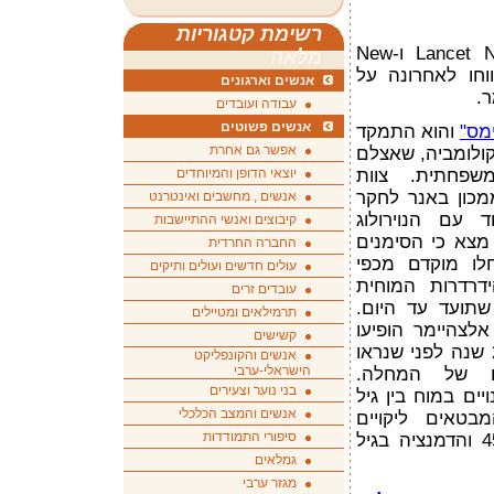
רשימת קטגוריות
שני כתבי עת רפואיים, Lancet Neurology ו-New
מלאה
England Journal of M דיווחו לאחרונה על
אנשים וארגונים
.
עבודה ועובדים
אנשים פשוטים
ימס"
והוא התמקד
אפשר גם אחרת
 של 5,000 איש בקולומביה, שאצלם
שפחתית. צוות
יוצאי הדופן והמיוחדים
ממכון באנר לחקר
אנשים , מחשבים ואינטרנט
ד עם הנוירולוג
קיבוצים ואנשי ההתיישבות
 מצא כי הסימנים
החברה החרדית
לו מוקדם מכפי
עולים חדשים ועולים ותיקים
דרדרות המוחית
עובדים זרים
שתועד עד היום.
תרמילאים ומטיילים
אלצהיימר הופיעו
קשישים
באותה משפחה מורחבת לפחות 20 שנה לפני שנראו
אנשים והקונפליקט
הישראלי-ערבי
יים של המחלה.
בני נוער וצעירים
ים במוח בין גיל
אנשים והמצב הכלכלי
המבטאים ליקויים
סיפורי התמודדות
קוגניטיביים החלה בממוצע בגיל 45 והדמנציה בגיל
גמלאים
מגזר ערבי