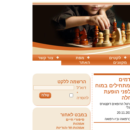
לקטים
מפת
צור קשר
מקוונים
האתר
דמים
הרשמה ללקט
מתחילים במוח
דוא"ל
פני הופעת
*
לה
להסרה
רטל הרופאים דוקטורס
נלי
20.11.20
במבט לאחור
ברפואה וביו-רפואה
סיפורי חיים
אמהות
אמהות חד-הוריות