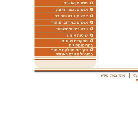
מדעים ואנשים
אנשים , מזון ותזונה
אנשים, טבע וסביבה
אנשים במרחב הניהול
הרהורים ומחשבות
שיטות אימון
מחקרים ועיונים
בקרימונולוגיה
סקירות מחלקת איסוף
בפורטל הגורם האנושי
|
RS
אתר צמתי מידע
ס