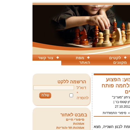
לקטים
מפת
צור קשר
מקוונים
האתר
וע: הפצוע
הרשמה ללקט
לחמה פותח
דוא"ל
ים
*
יתון "מעריב"
להסרה
ן קוטס-בר |
27.10.201
סיפורי התמודדות
במבט לאחור
סיפורי חיים
אמהות
ת לבנון השנייה, מצא
אמהות חד-הוריות