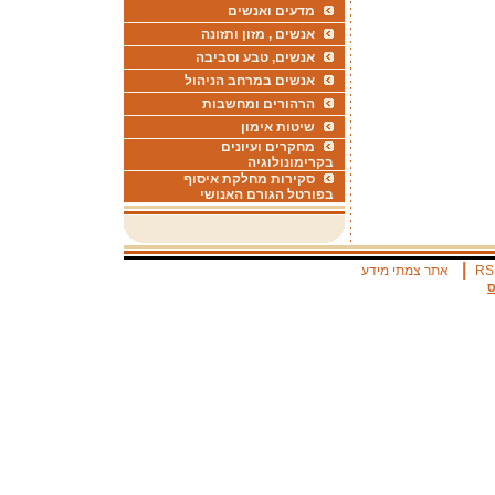
מדעים ואנשים
אנשים , מזון ותזונה
אנשים, טבע וסביבה
אנשים במרחב הניהול
הרהורים ומחשבות
שיטות אימון
מחקרים ועיונים
בקרימונולוגיה
סקירות מחלקת איסוף
בפורטל הגורם האנושי
|
RS
אתר צמתי מידע
ס