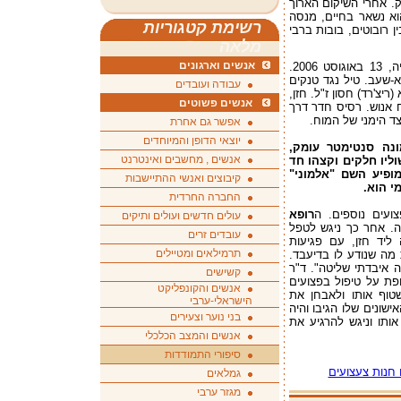
. אחרי השיקום הארוך
וא נשאר בחיים, מנסה
רשימת קטגוריות
ן רובוטים, בובות ברבי
מלאה
אנשים וארגונים
זה היה ביום האחרון של מלחמת לבנון השנייה, 13 באוגוסט 2006.
-שעב. טיל נגד טנקים
עבודה ועובדים
יצ'רד) חסון ז"ל. חזן,
אנשים פשוטים
ע בראשו באורח אנוש. רסיס חדר דרך
ד הימני של המוח.
אפשר גם אחרת
יוצאי הדופן והמיוחדים
ונה סנטימטר עומק,
אנשים , מחשבים ואינטרנט
ליו חלקים וקצהו חד
ופיע השם "אלמוני"
קיבוצים ואנשי ההתיישבות
י הוא.
החברה החרדית
ועים נוספים. ה
רופא
עולים חדשים ועולים ותיקים
יה. אחר כך ניגש לטפל
עובדים זרים
ליד חזן, עם פגיעות
תרמילאים ומטיילים
 מה שנודע לו בדיעבד.
 איבדתי שליטה". ד"ר
קשישים
פת על טיפול בפצועים
אנשים והקונפליקט
טוף אותו ולאבחן את
הישראלי-ערבי
שונים שלו הגיבו והיה
בני נוער וצעירים
ותו וניגש להרגיע את
אנשים והמצב הכלכלי
סיפורי התמודדות
חנות צעצועים
גמלאים
מגזר ערבי