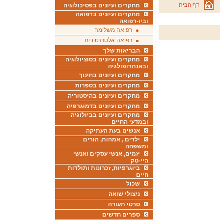
דף הבית
מחקרים ועיונים בפסיכולוגיה
מחקרים ועיונים ברפואה
וביו-רפואה
רפואה משלימה
רפואה אלטרנטיבית
הבריאות שלך
מחקרים ועיונים בסוציולוגיה
ובאנתרופולגיה
מחקרים ועיונים בחינוך
מחקרים ועיונים בספרות
מחקרים ועיונים בהיסטוריה
מחקרים ועיונים בדמוגרפיה
מחקרים ועיונים בביולוגיה
ובמדעי החיים
אנשים בעת העתיקה
ילדים , אמהות, הורים
ומשפחה
יזמים, אנשי עסקים ואנשי
היי-טק
ביוגרפיות, זכרונות ותולדות
חיים
שכול
ניצולי שואה
סרטי תעודה
ספרים חדשים