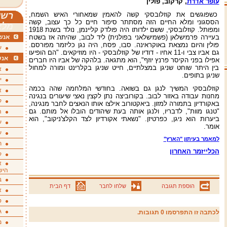
עופר אדרת
, קרקוב, פולין
כשפוגשים את קוזלובסקי קשה להאמין שמאחורי האיש השמח,
רשי
הססגוני ומלא החיים הזה מסתתר סיפור חיים כל כך עצוב, קשה
מלא
ומפותל. קוזלובסקי, ששם ילדותו היה פולדק קליינמן, נולד בשנת 1918
בעיירה פרמישלאן (פשמישלאני בפולנית) ליד לבוב, שהיתה אז בשטח
אנשי
פולין והיום נמצאת באוקראינה. סבו, פסח, היה נגן כליזמר מפורסם.
ע
גם אביו צבי ו-11 אחיו - דודיו של קוזלובסקי - היו מוזיקאים. "הם הופיעו
אנש
אפילו בפני הקיסר פרנץ יוזף", הוא מתגאה. בלהקה של אביו היו חברים
בין היתר שוחט שניגן במצלתיים, חייט שניגן בקלרינט ומורה למחול
א
שניגן בתופים.
י
קוזלובסקי המשיך לנגן גם בשואה. בחודשי המלחמה שהה בכמה
א
מחנות עבודה באזור לבוב. בקורוביצה נתן לקצין נאצי שיעורים בנגינה
ק
באקורדיון בתמורה למזון. ביאקטורוב אילצו אותו הנאצים לחבר מנגינה,
"טנגו מוות", לדבריו, ולנגן אותה בעת שיהודים הובלו אל מותם. גם
ה
ביערות הוא ניגן, כפרטיזן. "נשאתי אקורדיון לצד הקלצ'ניקוב", הוא
ע
אומר.
ע
למאמר בעיתון "הארץ"
ת
הכלייזמר האחרון
ק
א
היש
ב
הוספת תגובה
שלחו לחבר
דף הבית
א
ס
ג
לכתבה זו התפרסמו 0 תגובות.
מ