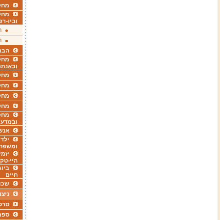
מחקר
מחק
וביו-רפ
ר
ר
הבר
מחקר
ובאנתר
מחקר
מחק
מחקר
מחק
מחקר
ובמדעי
אנש
ילדי
ומשפח
יזמי
היי-טק
ביוג
חיים
שכו
ניצו
סרט
ספר