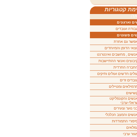
מת קטגוריות
ה
ם וארגונים
בודה ועובדים
ים פשוטים
פשר גם אחרת
וצאי הדופן והמיוחדים
נשים , מחשבים ואינטרנט
יבוצים ואנשי ההתיישבות
חברה החרדית
ולים חדשים ועולים ותיקים
ובדים זרים
רמילאים ומטיילים
שישים
נשים והקונפליקט
ראלי-ערבי
ני נוער וצעירים
נשים והמצב הכלכלי
יפורי התמודדות
מלאים
גזר ערבי