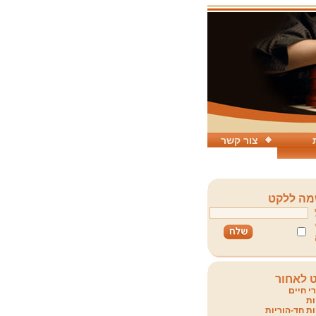
צור קשר
ה ללקט
 לאחור
י חיים
ת
ת חד-הוריות