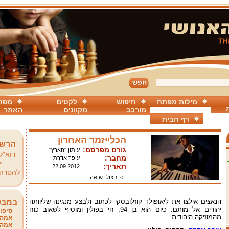
מילות מפתח
חיפוש
לקטים
מפת
מורכב
מקוונים
האתר
דף הבית
הכלייזמר האחרון
הרשמ
גורם מפרסם:
עיתון "הארץ"
דוא"ל
מחבר:
עופר אדרת
*
תאריך:
22.09.2012
להסרה
>
ניצולי שואה
הנאצים אילצו את ליאופולד קוזלובסקי לכתוב ולבצע מנגינה שליוותה
במבט
יהודים אל מותם. כיום הוא בן 94, חי בפולין ומוסיף לשאוב כוח
סיפור
מהמוזיקה היהודית
אמהו
אמהו