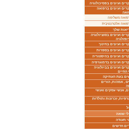
ים ועיונים בפסיכולוגיה
רים ועיונים ברפואה
ואה
פואה משלימה
פואה אלטרנטיבית
יאות שלך
ים ועיונים בסוציולוגיה
ופולגיה
ים ועיונים בחינוך
רים ועיונים בספרות
ים ועיונים בהיסטוריה
רים ועיונים בדמוגרפיה
ים ועיונים בביולוגיה
 החיים
ים בעת העתיקה
ם , אמהות, הורים
ה
ם, אנשי עסקים ואנשי
רפיות, זכרונות ותולדות
ל
לי שואה
י תעודה
ים חדשים