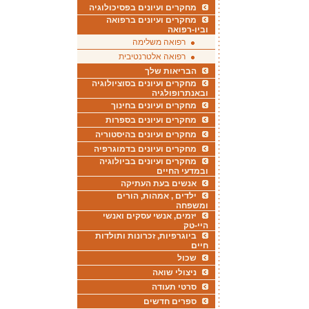
מחקרים ועיונים בפסיכולוגיה
מחקרים ועיונים ברפואה
וביו-רפואה
רפואה משלימה
רפואה אלטרנטיבית
הבריאות שלך
מחקרים ועיונים בסוציולוגיה
ובאנתרופולגיה
מחקרים ועיונים בחינוך
מחקרים ועיונים בספרות
מחקרים ועיונים בהיסטוריה
מחקרים ועיונים בדמוגרפיה
מחקרים ועיונים בביולוגיה
ובמדעי החיים
אנשים בעת העתיקה
ילדים , אמהות, הורים
ומשפחה
יזמים, אנשי עסקים ואנשי
היי-טק
ביוגרפיות, זכרונות ותולדות
חיים
שכול
ניצולי שואה
סרטי תעודה
ספרים חדשים