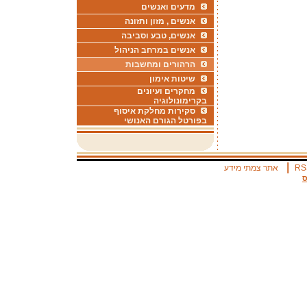
מדעים ואנשים
אנשים , מזון ותזונה
אנשים, טבע וסביבה
אנשים במרחב הניהול
הרהורים ומחשבות
שיטות אימון
מחקרים ועיונים
בקרימונולוגיה
סקירות מחלקת איסוף
בפורטל הגורם האנושי
|
RS
אתר צמתי מידע
ס