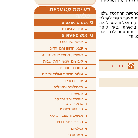
צמצמת את האפשרות
רשימת קטגוריות
הטיות ההחלטה שלנו,
מלאה
רת מעקף מקורי לקבלת
ת, המצליח לנטרל את
אנשים וארגונים
בראשות בועז קיסר
עבודה ועובדים
רית וניסתה לברר אם
אנשים פשוטים
טות*.
אפשר גם אחרת
יוצאי הדופן והמיוחדים
אנשים , מחשבים ואינטרנט
קיבוצים ואנשי ההתיישבות
דף הבית
החברה החרדית
עולים חדשים ועולים ותיקים
עובדים זרים
תרמילאים ומטיילים
קשישים
אנשים והקונפליקט
הישראלי-ערבי
בני נוער וצעירים
אנשים והמצב הכלכלי
סיפורי התמודדות
גמלאים
מגזר ערבי