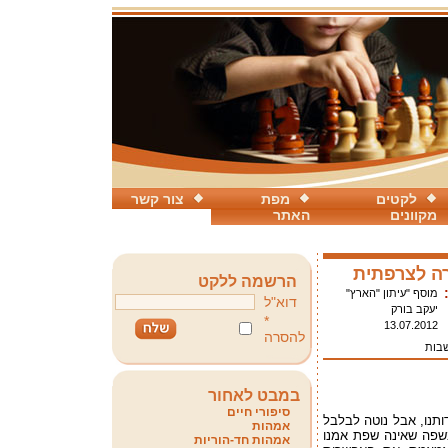
לקטים
מפת
צור קשר
מקוונים
האתר
רה לצרפתית
הרשמה ללקט
מוסף "עיתון "הארץ"
דוא"ל
יעקב בורק
*
13.07.2012
להסרה
שבות
במבט לאחור
סיפורי חיים
תנו, אבל נוטה לבלבל
אמהות
בשפה שאינה שפת אמנו
אמהות חד-הוריות