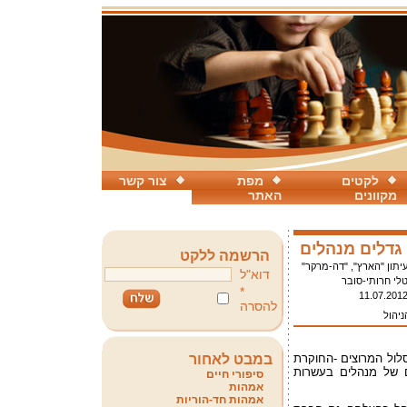
לקטים
מפת
צור קשר
מקוונים
האתר
גדלים מנהלים
הרשמה ללקט
יתון "הארץ", "דה-מרקר"
דוא"ל
לי חרותי-סובר
*
11.07.201
להסרה
יהול
סלול המרוצים -החוקרת
במבט לאחור
 של מנהלים בעשרות
סיפורי חיים
אמהות
אמהות חד-הוריות