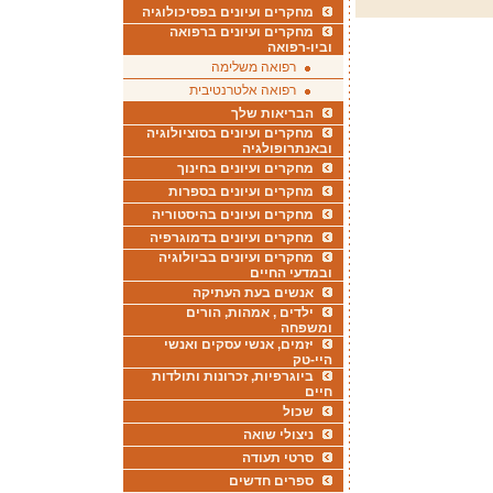
מחקרים ועיונים בפסיכולוגיה
מחקרים ועיונים ברפואה
וביו-רפואה
רפואה משלימה
רפואה אלטרנטיבית
הבריאות שלך
מחקרים ועיונים בסוציולוגיה
ובאנתרופולגיה
מחקרים ועיונים בחינוך
מחקרים ועיונים בספרות
מחקרים ועיונים בהיסטוריה
מחקרים ועיונים בדמוגרפיה
מחקרים ועיונים בביולוגיה
ובמדעי החיים
אנשים בעת העתיקה
ילדים , אמהות, הורים
ומשפחה
יזמים, אנשי עסקים ואנשי
היי-טק
ביוגרפיות, זכרונות ותולדות
חיים
שכול
ניצולי שואה
סרטי תעודה
ספרים חדשים