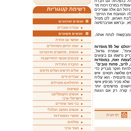
נהל בהצלחה גם חברת
 עומדת במרכז ויכוח מר
רשימת קטגוריות
 ניהול הם אלה שצריכים
לה הטוענת את ההיפך:
מלאה
בת הארגון, לכן מנהל
אנשים וארגונים
פא, ובראש אוניברסיטה
עבודה ועובדים
אנשים פשוטים
המבקשות לנתח אותה,
אפשר גם אחרת
יוצאי הדופן והמיוחדים
פרופסור אמנדה גודאל בדקה את אופן ניהולם של 55 מוסדות
ות", אומרת גודאל,
אנשים , מחשבים ואינטרנט
ק נרשמו גם ביצועים
קיבוצים ואנשי ההתיישבות
ומת זאת, במוסדות
לרוב, פחות טובים"
.
החברה החרדית
היות חוקר מבריק כדי
עולים חדשים ועולים ותיקים
ים שלושה תנאים: איש
עובדים זרים
נה פיננסית - הוא יצליח
לא מכיר מניסיון אישי
תרמילאים ומטיילים
ישגים מרשימים יותר
קשישים
זה קורה רק אם הגעת
אנשים והקונפליקט
הישראלי-ערבי
בני נוער וצעירים
אנשים והמצב הכלכלי
דף הבית
סיפורי התמודדות
גמלאים
מגזר ערבי