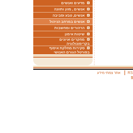
מדעים ואנשים
אנשים , מזון ותזונה
אנשים, טבע וסביבה
אנשים במרחב הניהול
הרהורים ומחשבות
שיטות אימון
מחקרים ועיונים
בקרימונולוגיה
סקירות מחלקת איסוף
בפורטל הגורם האנושי
|
RS
אתר צמתי מידע
ס