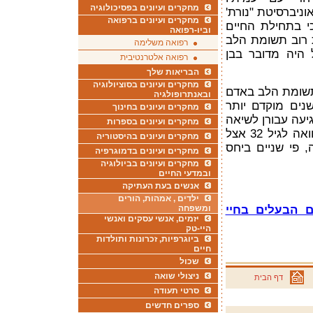
מחקרים ועיונים בפסיכולוגיה
וניברסיטת "נורת'
מחקרים ועיונים ברפואה
כי בתחילת החיים
וביו-רפואה
ת רוב תשומת הלב
רפואה משלימה
 היה מדובר בבן
רפואה אלטרנטיבית
הבריאות שלך
מחקרים ועיונים בסוציולוגיה
תשומת הלב באדם
ובאנתרופולגיה
ל 18, כארבע שנים מוקדם יותר
מחקרים ועיונים בחינוך
יעה עבורן לשיאה
מחקרים ועיונים בספרות
בשלב מוקדם יותר - בגיל 27, בהשוואה לגיל 32 אצל
מחקרים ועיונים בהיסטוריה
שיא גם נמשך כ-14 שנה, פי שניים ביחס
מחקרים ועיונים בדמוגרפיה
מחקרים ועיונים בביולוגיה
ובמדעי החיים
אנשים בעת העתיקה
ילדים , אמהות, הורים
ומשפחה
 הבעלים בחיי
יזמים, אנשי עסקים ואנשי
היי-טק
ביוגרפיות, זכרונות ותולדות
חיים
שכול
ניצולי שואה
דף הבית
סרטי תעודה
ספרים חדשים