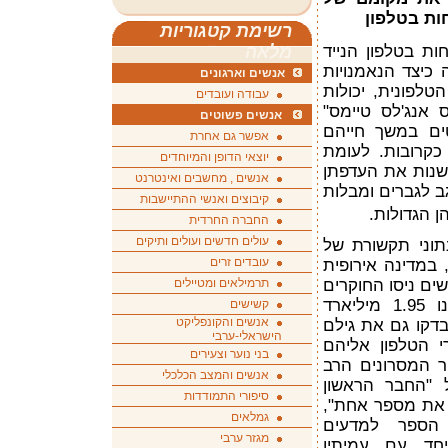
ות בטלפון
רשימת קטגוריות
מלאה
יליארד שיחות בטלפון הנייד
 כיצד הנאמנויות
אנשים וארגונים
טלפונית, יכולות
עבודה ועובדים
ס אנג'לס טיימס"
אנשים פשוטים
טים במשך חייהם
אפשר גם אחרת
כקרובות. לעומת
יוצאי הדופן והמיוחדים
שנות את העדפתן
אנשים , מחשבים ואינטרנט
ב לגברים ומבלות
קיבוצים ואנשי ההתיישבות
הן הגדולות.
החברה החרדית
עולים חדשים ועולים ותיקים
נתוני תקשורת של
עובדים זרים
, במדינה אירופית
תרמילאים ומטיילים
ם ניסו החוקרים
לגלות דפוסים חוזרים, כאשר בחנו 1.95 מיליארד
קשישים
אנשים והקונפליקט
 מסרונים ובדקו גם את גילם
הישראלי-ערבי
 הטלפון אליהם
בני נוער וצעירים
 המסרונים הרב
אנשים והמצב הכלכלי
ל "החבר הראשון
סיפורי התמודדות
ת את מספר אחת",
גמלאים
 הספר למדעים
מגזר ערבי
יחד עם עמיתיו