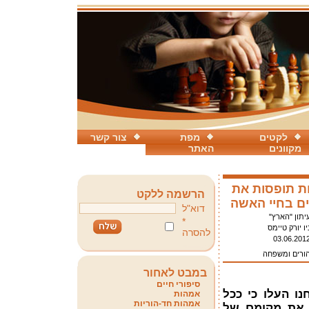
לקטים
מפת
צור קשר
מקוונים
האתר
ת תופסות את
הרשמה ללקט
ם בחיי האשה
דוא"ל
יתון "הארץ"
*
יו יורק טיימס
להסרה
03.06.201
הורים ומשפחה
במבט לאחור
סיפורי חיים
נו העלו כי ככל
אמהות
אמהות חד-הוריות
 את מקומם של