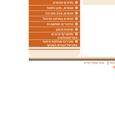
מדעים ואנשים
אנשים , מזון ותזונה
אנשים, טבע וסביבה
אנשים במרחב הניהול
הרהורים ומחשבות
שיטות אימון
מחקרים ועיונים
בקרימונולוגיה
סקירות מחלקת איסוף
בפורטל הגורם האנושי
|
RS
אתר צמתי מידע
ס