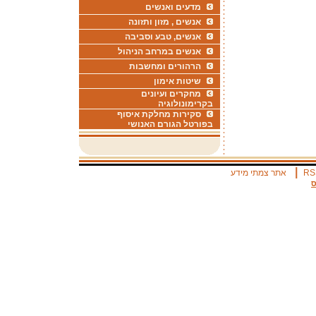
מדעים ואנשים
אנשים , מזון ותזונה
אנשים, טבע וסביבה
אנשים במרחב הניהול
הרהורים ומחשבות
שיטות אימון
מחקרים ועיונים
בקרימונולוגיה
סקירות מחלקת איסוף
בפורטל הגורם האנושי
|
RS
אתר צמתי מידע
ס