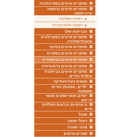
מחקרים ועיונים בפסיכולוגיה
מחקרים ועיונים ברפואה
וביו-רפואה
רפואה משלימה
רפואה אלטרנטיבית
הבריאות שלך
מחקרים ועיונים בסוציולוגיה
ובאנתרופולגיה
מחקרים ועיונים בחינוך
מחקרים ועיונים בספרות
מחקרים ועיונים בהיסטוריה
מחקרים ועיונים בדמוגרפיה
מחקרים ועיונים בביולוגיה
ובמדעי החיים
אנשים בעת העתיקה
ילדים , אמהות, הורים
ומשפחה
יזמים, אנשי עסקים ואנשי
היי-טק
ביוגרפיות, זכרונות ותולדות
חיים
שכול
ניצולי שואה
סרטי תעודה
ספרים חדשים