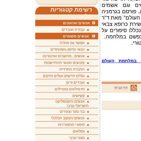
ם וגם אשמים
רשימת קטגוריות
 פורסם בגרמניה
מלאה
העולם" מאת ד"ר
אנשים וארגונים
ששירת כרופא צבאי
ללו סיפורים על
עבודה ועובדים
את נפשם במלחמה.
אנשים פשוטים
רי.
אפשר גם אחרת
יוצאי הדופן והמיוחדים
אנשים , מחשבים ואינטרנט
ני במלחמת העולם
קיבוצים ואנשי ההתיישבות
החברה החרדית
עולים חדשים ועולים ותיקים
עובדים זרים
דף הבית
תרמילאים ומטיילים
קשישים
אנשים והקונפליקט
הישראלי-ערבי
בני נוער וצעירים
אנשים והמצב הכלכלי
סיפורי התמודדות
גמלאים
מגזר ערבי