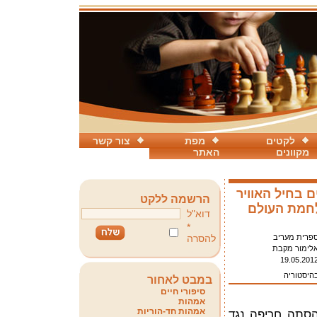
לקטים
מפת
צור קשר
מקוונים
האתר
ם בחיל האוויר
הרשמה ללקט
חמת העולם
דוא"ל
*
פרית מעריב
להסרה
לימור מקבת
19.05.201
בהיסטוריה
במבט לאחור
סיפורי חיים
אמהות
אמהות חד-הוריות
כת הסתה חריפה נגד