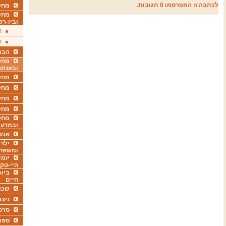
לכתבה זו התפרסמו 0 תגובות.
מחקר
מחק
וביו-רפ
ר
ר
הבר
מחקר
ובאנתר
מחקר
מחק
מחקר
מחק
מחקר
ובמדעי
אנש
ילדי
ומשפח
יזמי
היי-טק
ביוג
חיים
שכו
ניצו
סרט
ספר