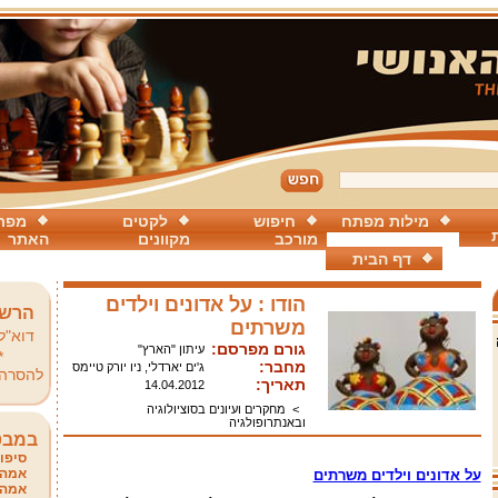
מילות מפתח
חיפוש
לקטים
מפת
מורכב
מקוונים
האתר
דף הבית
הודו : על אדונים וילדים
הרשמ
משרתים
דוא"ל
גורם מפרסם:
עיתון "הארץ"
*
מחבר:
ג'ים יארדלי, ניו יורק טיימס
להסרה
תאריך:
14.04.2012
>
מחקרים ועיונים בסוציולוגיה
ובאנתרופולגיה
במבט
סיפור
אמהו
על אדונים וילדים משרתים
אמהו