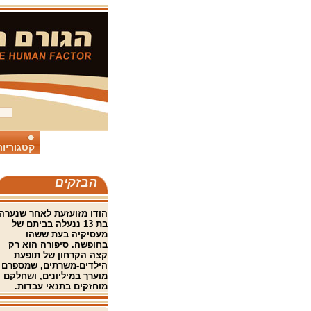
קטגוריות
הבזקים
הודו
מזועזעת
לאחר
שנערה
בת
13
ננעלה
בביתם
של
מעסיקיה
בעת
ששהו
בחופשה
.
סיפורה
הוא
רק
קצה
הקרחון
של
תופעת
הילדים
-
משרתים
,
שמספרם
מוערך
במיליונים
,
ושחלקם
מוחזקים
בתנאי
עבדות.