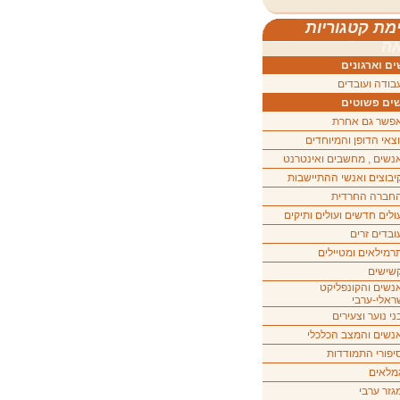
מת קטגוריות
ה
ם וארגונים
בודה ועובדים
ים פשוטים
פשר גם אחרת
וצאי הדופן והמיוחדים
נשים , מחשבים ואינטרנט
יבוצים ואנשי ההתיישבות
חברה החרדית
ולים חדשים ועולים ותיקים
ובדים זרים
רמילאים ומטיילים
שישים
נשים והקונפליקט
ראלי-ערבי
ני נוער וצעירים
נשים והמצב הכלכלי
יפורי התמודדות
מלאים
גזר ערבי