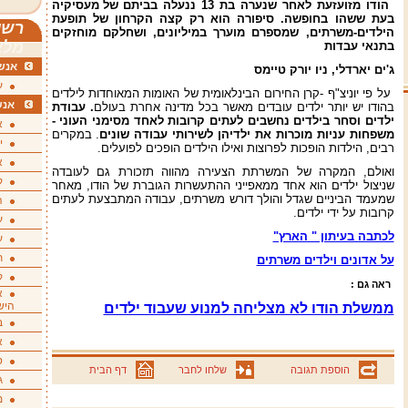
הודו
מזועזעת
לאחר
שנערה
בת
13
ננעלה
בביתם
של
מעסיקיה
בעת
ששהו
בחופשה
.
סיפורה
הוא
רק
קצה
הקרחון
של
תופעת
רשי
הילדים
-
משרתים
,
שמספרם
מוערך
במיליונים
,
ושחלקם
מוחזקים
מלא
בתנאי
עבדות
אנשי
ג
'
ים
יארדלי
,
ניו
יורק
טיימס
ע
על פי יוניצ"ף -קרן החירום הבינלאומית של האומות המאוחדות לילדים
אנש
בהודו יש יותר ילדים עובדים מאשר בכל מדינה אחרת בעולם
.
עבודת
ילדים
וסחר
בילדים
נחשבים
לעתים
קרובות
לאחד
מסימני
העוני
-
א
משפחות
עניות
מוכרות
את
ילדיהן
לשירותי
עבודה
שונים
. במקרים
י
רבים, הילדות הופכות לפרוצות ואילו הילדים הופכים לפועלים.
א
ואולם, המקרה של המשרתת הצעירה מהווה תזכורת גם לעובדה
ק
שניצול ילדים הוא אחד ממאפייני ההתעשרות הגוברת של הודו, מאחר
שמעמד הביניים שגדל והולך דורש משרתים, עבודה המתבצעת לעתים
ה
קרובות על ידי ילדים.
ע
לכתבה בעיתון " הארץ"
ע
ת
על אדונים וילדים משרתים
ק
ראה גם :
א
היש
ממשלת הודו לא מצליחה למנוע שעבוד ילדים
ב
א
ס
הוספת תגובה
שלחו לחבר
דף הבית
ג
מ