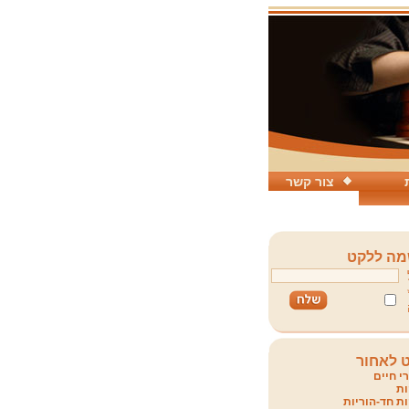
צור קשר
ה ללקט
 לאחור
י חיים
ת
ת חד-הוריות