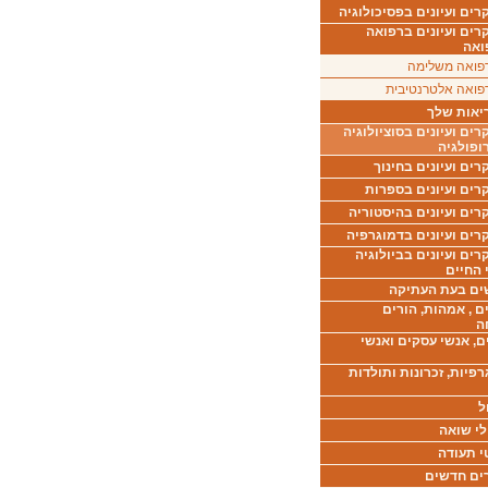
ים ועיונים בפסיכולוגיה
רים ועיונים ברפואה
ואה
פואה משלימה
פואה אלטרנטיבית
יאות שלך
ים ועיונים בסוציולוגיה
ופולגיה
ים ועיונים בחינוך
רים ועיונים בספרות
ים ועיונים בהיסטוריה
רים ועיונים בדמוגרפיה
ים ועיונים בביולוגיה
 החיים
ים בעת העתיקה
ם , אמהות, הורים
ה
ם, אנשי עסקים ואנשי
רפיות, זכרונות ותולדות
ל
לי שואה
י תעודה
ים חדשים