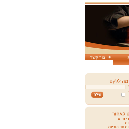
צור קשר
ה ללקט
 לאחור
י חיים
ת
ת חד-הוריות