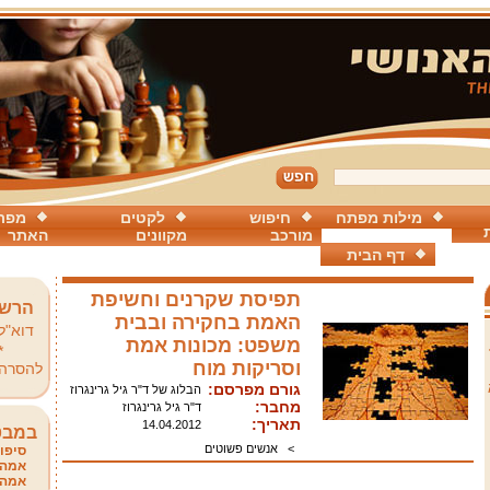
מילות מפתח
חיפוש
לקטים
מפת
מורכב
מקוונים
האתר
דף הבית
תפיסת שקרנים וחשיפת
הרשמ
האמת בחקירה ובבית
דוא"ל
משפט: מכונות אמת
*
וסריקות מוח
להסרה
גורם מפרסם:
הבלוג של ד"ר גיל גרינגרוז
מחבר:
ד"ר גיל גרינגרוז
תאריך:
14.04.2012
במבט
>
אנשים פשוטים
סיפור
אמהו
אמהו