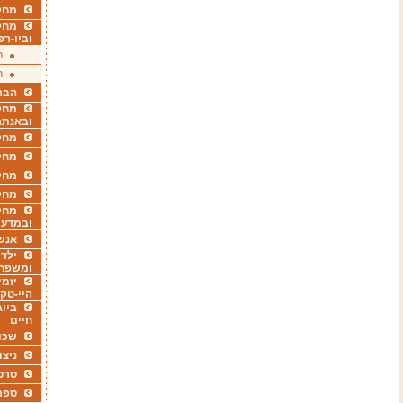
מחקר
מחק
וביו-רפ
ר
ר
הבר
מחקר
ובאנתר
מחקר
מחק
מחקר
מחק
מחקר
ובמדעי
אנש
ילדי
ומשפח
יזמי
היי-טק
ביוג
חיים
שכו
ניצו
סרט
ספר