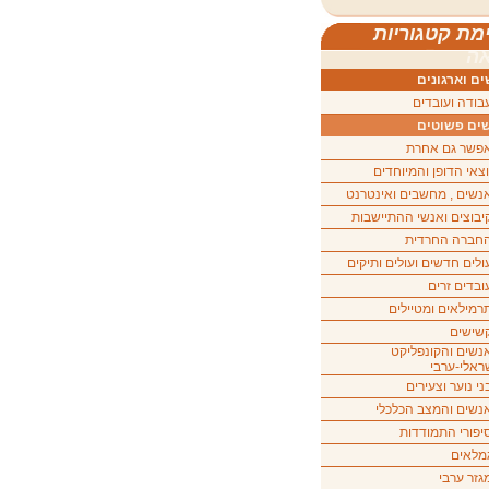
מת קטגוריות
ה
ם וארגונים
בודה ועובדים
ים פשוטים
פשר גם אחרת
וצאי הדופן והמיוחדים
נשים , מחשבים ואינטרנט
יבוצים ואנשי ההתיישבות
חברה החרדית
ולים חדשים ועולים ותיקים
ובדים זרים
רמילאים ומטיילים
שישים
נשים והקונפליקט
ראלי-ערבי
ני נוער וצעירים
נשים והמצב הכלכלי
יפורי התמודדות
מלאים
גזר ערבי