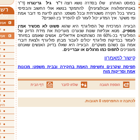
בפוסט האחרון
שלו בסדרה נושא רוצה ד
"ר
גיל
גרינגרוז
(ד"ר
)
באנתרופולוגיה אבולוציונית
להתמקד בנושא אולי החשוב והבסיסי
רשי
ביותר בכל חקירה משטרתית ובכל משפט: הרצון לדעת מי דובר אמת
מלא
ומי משקר. איך המדע יכול לעזור לנו להפריד בין השניים?
אנשי
הבעייה המרכזית של הפוליגרף היא שהוא
פשוט לא מכשיר אמין
ע
מספיק.
מטא אנליזות שונות שנערכו מעריכות את מידת הדיוק של
הפוליגרף בכ-60% וזה כשהתנאים אידיאליים. אנשים שאומנו במיוחד
אנש
לעמוד בבדיקות פוליגרף יכולים לעבור מבחן פוליגרף ולצאת דוברי
א
אמת גם כשהם משקרים. הבעייה היא שאלו בדיוק האנשים שאנחנו
י
מעוניינים
לתפוס כמו מרגלים או עבריינים.
א
קישור למאמרון
ק
תפיסת שקרנים וחשיפת האמת בחקירה ובבית משפט: מכונות
ה
אמת וסריקות מוח
ע
ע
הוספת תגובה
שלחו לחבר
דף הבית
ת
ק
א
לכתבה זו התפרסמו 0 תגובות.
היש
ב
א
ס
ג
מ