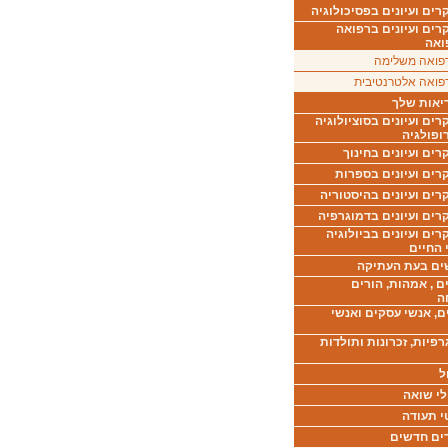
ים ועיונים בפסיכולוגיה
רים ועיונים ברפואה
ואה
פואה משלימה
פואה אלטרנטיבית
יאות שלך
ים ועיונים בסוציולוגיה
ופולגיה
ים ועיונים בחינוך
רים ועיונים בספרות
ים ועיונים בהיסטוריה
רים ועיונים בדמוגרפיה
ים ועיונים בביולוגיה
 החיים
ים בעת העתיקה
ם , אמהות, הורים
ה
ם, אנשי עסקים ואנשי
רפיות, זכרונות ותולדות
ל
לי שואה
י תעודה
ים חדשים