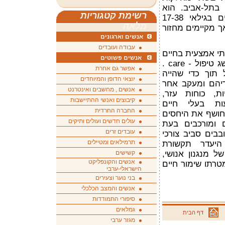
 בתל-אביב. הוא
רשימת קטגוריות
מגולל יממה בחייהם של מטופלים בגילאי 17-38
מלאה
ך מקיימים מחזור
אנשים וארגונים
עבודה ועובדים
תי אמצעית בחיים
אנשים פשוטים
שבין לבין ונותן משמעות נקייה למושג טיפול - care .
אפשר גם אחרת
 תוך כדי שהייה
יוצאי הדופן והמיוחדים
יהם ומעקב אחר
אנשים , מחשבים ואינטרנט
ת, כוחות עזר,
קיבוצים ואנשי ההתיישבות
עות בעלי חיים
החברה החרדית
חושף את היחסים
עולים חדשים ועולים ותיקים
 ומורכבים בעת
עובדים זרים
בבים סביב צורכי
תרמילאים ומטיילים
היעדר תקשורת
ל מנגנון אנושי,
קשישים
אנשים והקונפליקט
טרתו שימור חיים
הישראלי-ערבי
בני נוער וצעירים
אנשים והמצב הכלכלי
סיפורי התמודדות
גמלאים
דף הבית
מגזר ערבי