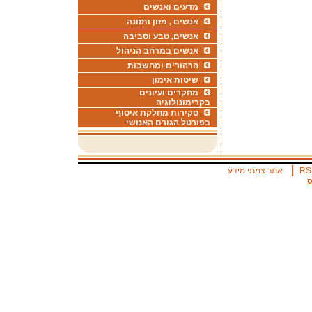
מדעים ואנשים
אנשים , מזון ותזונה
אנשים, טבע וסביבה
אנשים במרחב הניהול
הרהורים ומחשבות
שיטות אימון
מחקרים ועיונים
בקרימונולוגיה
סקירות מחלקת איסוף
בפורטל הגורם האנושי
|
RS
אתר צמתי מידע
ס