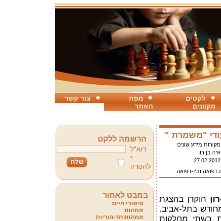
לקטים
מפת
צור קשר
מקוונים
האתר
די "משמרת "
הרשמה ללקט
מקורות מידע שונים
דוא"ל
איה בן רון
*
27.02.2012
להסרה
ברפואה וביו-רפואה
במבט לאחור
ון
הוקרן בהצגת
סיפורי חיים
בסינימטק המחודש בתל-אביב.
אמהות
אמהות חד-הוריות
 בשתי מחלקות