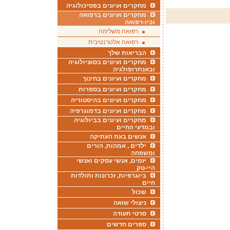
מחקרים ועיונים בפסיכולוגיה
מחקרים ועיונים ברפואה
וביו-רפואה
רפואה משלימה
רפואה אלטרנטיבית
הבריאות שלך
מחקרים ועיונים בסוציולוגיה
ובאנתרופולגיה
מחקרים ועיונים בחינוך
מחקרים ועיונים בספרות
מחקרים ועיונים בהיסטוריה
מחקרים ועיונים בדמוגרפיה
מחקרים ועיונים בביולוגיה
ובמדעי החיים
אנשים בעת העתיקה
ילדים , אמהות, הורים
ומשפחה
יזמים, אנשי עסקים ואנשי
היי-טק
ביוגרפיות, זכרונות ותולדות
חיים
שכול
ניצולי שואה
סרטי תעודה
ספרים חדשים