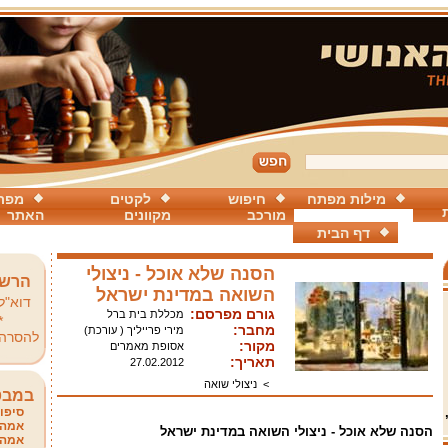
מילות מפתח
חיפוש
לקטים
מפת
מורכב
מקוונים
האתר
דף הבית
הסנה שלא אוכל - ניצולי
הרשמ
השואה במדינת ישראל
דוא"ל
גורם מפרסם:
מכללת בית ברל
*
מחבר:
מירי פרייליך ( עורכת)
להסרה
מקור:
אסופת מאמרים
תאריך:
27.02.2012
>
ניצולי שואה
במבט
סיפור
אמהו
הסנה שלא אוכל - ניצולי השואה במדינת ישראל
אמהו