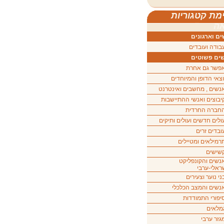
מת קטגוריות
ה
ם וארגונים
בודה ועובדים
ים פשוטים
פשר גם אחרת
וצאי הדופן והמיוחדים
נשים , מחשבים ואינטרנט
יבוצים ואנשי ההתיישבות
חברה החרדית
ולים חדשים ועולים ותיקים
ובדים זרים
רמילאים ומטיילים
שישים
נשים והקונפליקט
ראלי-ערבי
ני נוער וצעירים
נשים והמצב הכלכלי
יפורי התמודדות
מלאים
גזר ערבי