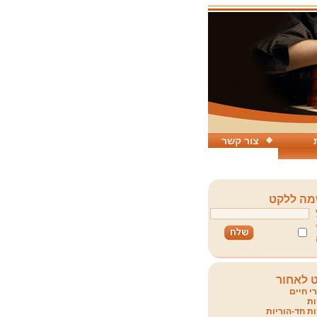
צור קשר
ה ללקט
 לאחור
י חיים
ת
ת חד-הוריות