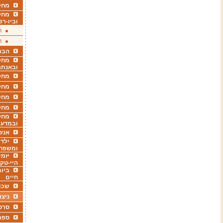
מחקר
מחק
וביו-רפ
ר
ר
הבר
מחקר
ובאנתר
מחקר
מחק
מחקר
מחק
מחקר
ובמדעי
אנש
ילדי
ומשפח
יזמי
היי-טק
ביוג
חיים
שכו
ניצו
סרט
ספר