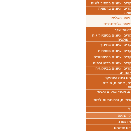
ים ועיונים בפסיכולוגיה
רים ועיונים ברפואה
ואה
פואה משלימה
פואה אלטרנטיבית
יאות שלך
ים ועיונים בסוציולוגיה
ופולגיה
ים ועיונים בחינוך
רים ועיונים בספרות
ים ועיונים בהיסטוריה
רים ועיונים בדמוגרפיה
ים ועיונים בביולוגיה
 החיים
ים בעת העתיקה
ם , אמהות, הורים
ה
ם, אנשי עסקים ואנשי
רפיות, זכרונות ותולדות
ל
לי שואה
י תעודה
ים חדשים