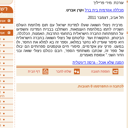
עורכת: מירי פרייליך
רשי
מכללה אקדמית בית ברל
וקרן אברט
.
מלא
תל אביב, דצמבר 2011.
אנשי
מרבית ניצולי השואה שעלו למדינת ישראל עם תום מלחמת העולם
ע
השנייה לחמו במלחמת העצמאות, השתלבו בבניית המדינה והשפיעו
אנש
על התפתחות החברה הישראלית בתחומי התרבות, האמנות, הכלכלה,
הביטחון, התקשורת ועוד. קליטתם של ניצולי השואה בחברה הישראלית
א
היא סיפור שעדיין לא נחקר במלואו, וספר זה בא למלא את החסר, ולו
י
במעט. פרקי עיון אקדמיים, סיפורי חיים וטקסטים ספרותיים הם יבולו
של ספר זה, שכתבו משתתפי הספר, רובם ככולם ניצולי שואה ובני
א
הדור השני." אסופת מאמרים.
ק
הסנה שלא אוכל - גרסה דיגיטלית
ה
ע
הוספת תגובה
שלחו לחבר
דף הבית
ע
ת
לכתבה זו התפרסמו 0 תגובות.
ק
א
היש
ב
א
ס
ג
מ