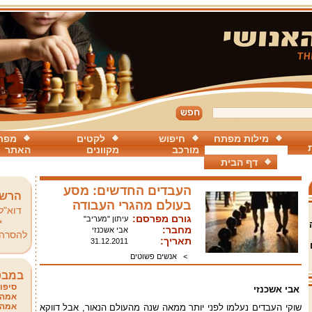
מילות מפתח
חיפוש
לקטים
מפת
מורכב
מקוונים
האתר
דף הבית
העבדים החדשים: מסע
הרשמ
בעולם מהגרי העבודה
דוא"ל
גורם מפרסם:
עיתון "מעריב"
*
מחבר:
אבי אשכנזי
להסרה
תאריך:
31.12.2011
>
אנשים פשוטים
במבט
סיפור
אבי אשכנזי
אמהו
אמהו
שוקי העבדים נעלמו לפני יותר ממאה שנה מהעולם הנאור, אבל דווקא