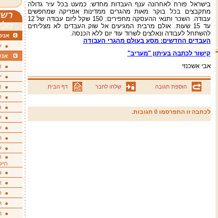
בישראל פורח לאחרונה ענף העבדות מחדש: כמעט בכל עיר גדולה
מתקבצים בכל בוקר מאות מהגרים ממדינות אפריקה שמחפשים
רשי
עבודה. השכר ותנאי ההעסקה מחפירים: 150 שקל ליום עבודה של 12
מלא
עד 15 שעות. אולם מרבית המגיעים אל שוק העבדים לא מצליחים
להשתחל לעבודה ונאלצים לשרוד עוד יום ללא הכנסה.
אנשי
העבדים החדשים: מסע בעולם מהגרי העבודה
ע
קישור לכתבה בעיתון "מעריב"
אנש
אבי אשכנזי
א
י
א
הוספת תגובה
שלחו לחבר
דף הבית
ק
ה
לכתבה זו התפרסמו 0 תגובות.
ע
ע
ת
ק
א
היש
ב
א
ס
ג
מ