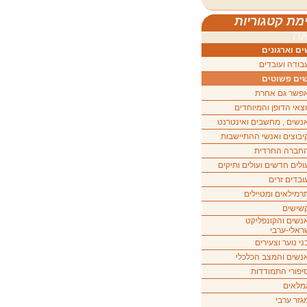
מת קטגוריות
ה
ם וארגונים
בודה ועובדים
ים פשוטים
פשר גם אחרת
וצאי הדופן והמיוחדים
נשים , מחשבים ואינטרנט
יבוצים ואנשי ההתיישבות
חברה החרדית
ולים חדשים ועולים ותיקים
ובדים זרים
רמילאים ומטיילים
שישים
נשים והקונפליקט
ראלי-ערבי
ני נוער וצעירים
נשים והמצב הכלכלי
יפורי התמודדות
מלאים
גזר ערבי