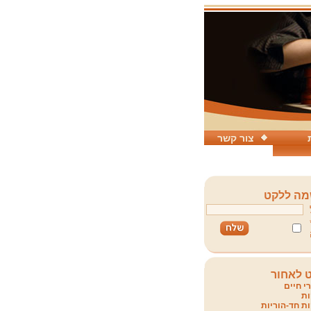
צור קשר
ה ללקט
 לאחור
י חיים
ת
ת חד-הוריות