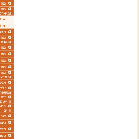
מחקר
מחק
וביו-רפ
ר
ר
הבר
מחקר
ובאנתר
מחקר
מחק
מחקר
מחק
מחקר
ובמדעי
אנש
ילדי
ומשפח
יזמי
היי-טק
ביוג
חיים
שכו
ניצו
סרט
ספר