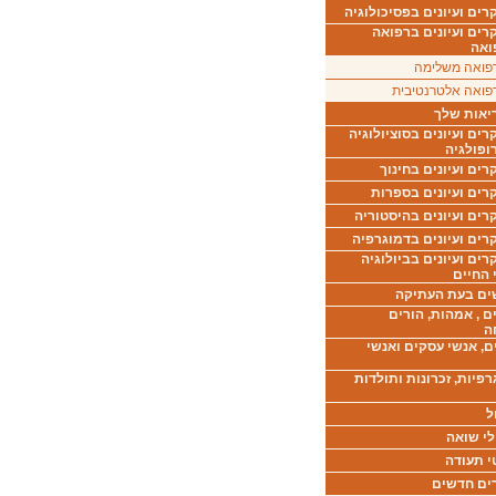
ים ועיונים בפסיכולוגיה
רים ועיונים ברפואה
ואה
פואה משלימה
פואה אלטרנטיבית
יאות שלך
ים ועיונים בסוציולוגיה
ופולגיה
ים ועיונים בחינוך
רים ועיונים בספרות
ים ועיונים בהיסטוריה
רים ועיונים בדמוגרפיה
ים ועיונים בביולוגיה
 החיים
ים בעת העתיקה
ם , אמהות, הורים
ה
ם, אנשי עסקים ואנשי
רפיות, זכרונות ותולדות
ל
לי שואה
י תעודה
ים חדשים