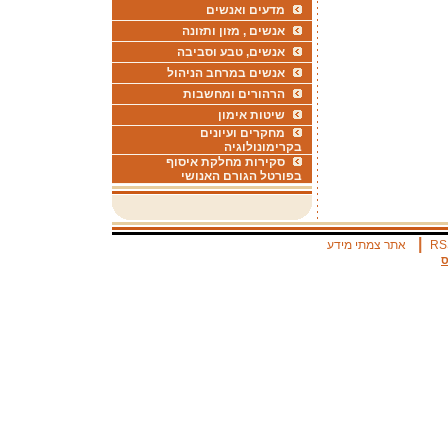
מדעים ואנשים
אנשים , מזון ותזונה
אנשים, טבע וסביבה
אנשים במרחב הניהול
הרהורים ומחשבות
שיטות אימון
מחקרים ועיונים
בקרימונולוגיה
סקירות מחלקת איסוף
בפורטל הגורם האנושי
|
RS
אתר צמתי מידע
ס