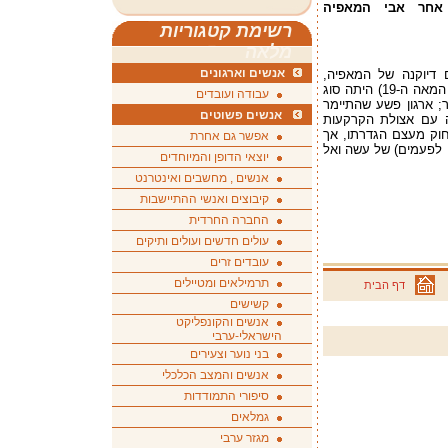
 אחר אבי המאפיה
רשימת קטגוריות
מלאה
אנשים וארגונים
 דיוקנה של המאפיה,
שכבר מראשית דרכה (אי שם בשנות ה-60 של המאה ה-19) היתה סוג
עבודה ועובדים
ר; ארגון פשע שהתיימר
אנשים פשוטים
לה עם אצולת הקרקעות
 חוק מעצם הגדרתו, אך
אפשר גם אחרת
ך, לפעמים) של עשה ואל
יוצאי הדופן והמיוחדים
אנשים , מחשבים ואינטרנט
קיבוצים ואנשי ההתיישבות
החברה החרדית
עולים חדשים ועולים ותיקים
עובדים זרים
תרמילאים ומטיילים
דף הבית
קשישים
אנשים והקונפליקט
הישראלי-ערבי
בני נוער וצעירים
אנשים והמצב הכלכלי
סיפורי התמודדות
גמלאים
מגזר ערבי