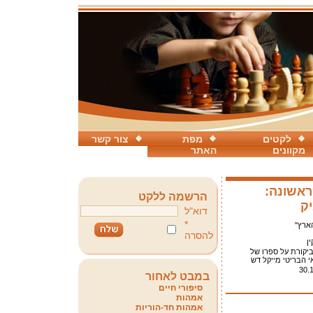
לקטים
מפת
צור קשר
מקוונים
האתר
אשונה:
הרשמה ללקט
ק
דוא"ל
*
הארץ"
להסרה
ין
יקורת על ספרו של
י הבריטי מייקל דש
30.
במבט לאחור
סיפורי חיים
אמהות
אמהות חד-הוריות