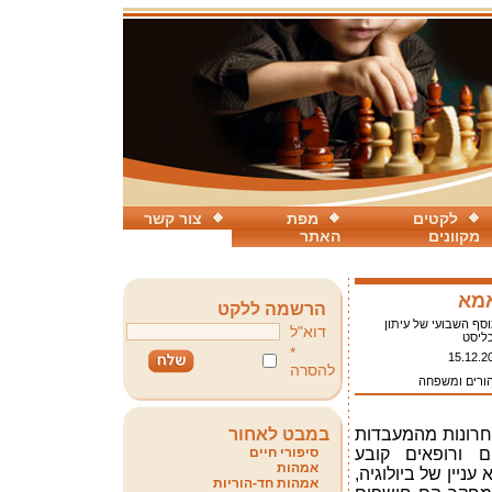
לקטים
מפת
צור קשר
מקוונים
האתר
אמא
הרשמה ללקט
סף השבועי של עיתון
דוא"ל
ליסט
*
15.12.2
להסרה
הורים ומשפחה
חרונות מהמעבדות
במבט לאחור
ם
ורופאים קובע
סיפורי חיים
אמהות
יין של ביולוגיה,
אמהות חד-הוריות