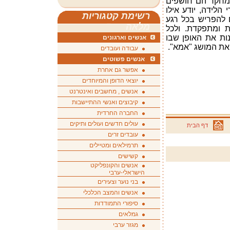
מחקר הם חושפים
הלידה, יודע אילו
רשימת קטגוריות
ם להפריש בכל רגע
מלאה
 ומתפקדת. ולכל
ות את האופן שבו
אנשים וארגונים
 את המושג "אמא
".
עבודה ועובדים
אנשים פשוטים
אפשר גם אחרת
יוצאי הדופן והמיוחדים
אנשים , מחשבים ואינטרנט
קיבוצים ואנשי ההתיישבות
החברה החרדית
עולים חדשים ועולים ותיקים
דף הבית
עובדים זרים
תרמילאים ומטיילים
קשישים
אנשים והקונפליקט
הישראלי-ערבי
בני נוער וצעירים
אנשים והמצב הכלכלי
סיפורי התמודדות
גמלאים
מגזר ערבי