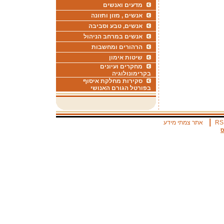
מדעים ואנשים
אנשים , מזון ותזונה
אנשים, טבע וסביבה
אנשים במרחב הניהול
הרהורים ומחשבות
שיטות אימון
מחקרים ועיונים
בקרימונולוגיה
סקירות מחלקת איסוף
בפורטל הגורם האנושי
|
RS
אתר צמתי מידע
ס