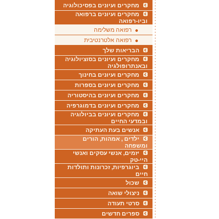
מחקרים ועיונים בפסיכולוגיה
מחקרים ועיונים ברפואה
וביו-רפואה
רפואה משלימה
רפואה אלטרנטיבית
הבריאות שלך
מחקרים ועיונים בסוציולוגיה
ובאנתרופולגיה
מחקרים ועיונים בחינוך
מחקרים ועיונים בספרות
מחקרים ועיונים בהיסטוריה
מחקרים ועיונים בדמוגרפיה
מחקרים ועיונים בביולוגיה
ובמדעי החיים
אנשים בעת העתיקה
ילדים , אמהות, הורים
ומשפחה
יזמים, אנשי עסקים ואנשי
היי-טק
ביוגרפיות, זכרונות ותולדות
חיים
שכול
ניצולי שואה
סרטי תעודה
ספרים חדשים