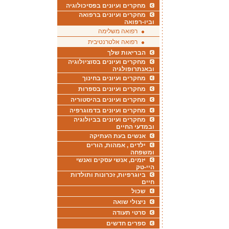
מחקרים ועיונים בפסיכולוגיה
מחקרים ועיונים ברפואה
וביו-רפואה
רפואה משלימה
רפואה אלטרנטיבית
הבריאות שלך
מחקרים ועיונים בסוציולוגיה
ובאנתרופולגיה
מחקרים ועיונים בחינוך
מחקרים ועיונים בספרות
מחקרים ועיונים בהיסטוריה
מחקרים ועיונים בדמוגרפיה
מחקרים ועיונים בביולוגיה
ובמדעי החיים
אנשים בעת העתיקה
ילדים , אמהות, הורים
ומשפחה
יזמים, אנשי עסקים ואנשי
היי-טק
ביוגרפיות, זכרונות ותולדות
חיים
שכול
ניצולי שואה
סרטי תעודה
ספרים חדשים