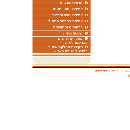
מדעים ואנשים
אנשים , מזון ותזונה
אנשים, טבע וסביבה
אנשים במרחב הניהול
הרהורים ומחשבות
שיטות אימון
מחקרים ועיונים
בקרימונולוגיה
סקירות מחלקת איסוף
בפורטל הגורם האנושי
|
RS
אתר צמתי מידע
ס