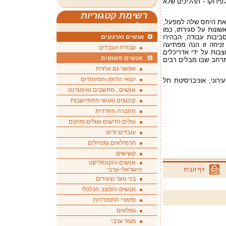
פירוקו - תהליכים שלא
רשימת קטגוריות
 את היחס שלה למפעל,
מלאה
שונות על סגירתו, כמו
ביבות עבודה, הבהירו
אנשים וארגונים
זניחה זו הנה מפתיעה
עבודה ועובדים
בות על ידי אדריכלים
אנשים פשוטים
המרחב שבו מבלים רבים
אפשר גם אחרת
יוצאי הדופן והמיוחדים
רוני, אוניברסיטת תל
אנשים , מחשבים ואינטרנט
קיבוצים ואנשי ההתיישבות
החברה החרדית
עולים חדשים ועולים ותיקים
עובדים זרים
תרמילאים ומטיילים
קשישים
אנשים והקונפליקט
הישראלי-ערבי
דף הבית
בני נוער וצעירים
אנשים והמצב הכלכלי
סיפורי התמודדות
גמלאים
מגזר ערבי