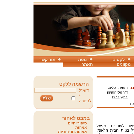
לקטים
מפת
צור קשר
מקוונים
האתר
הרשמה ללקט
ם:
הוצאת רסלינג
דוא"ל
ד"ר טלי חתוקה
*
12.11.2011
להסרה
טים
במבט לאחור
סיפורי חיים
צור ולעובדים במפעל
אמהות
 בניית הבית הלאומי
אמהות חד-הוריות