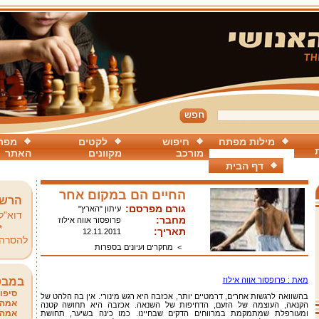
מילות מפתח
חיפוש
לקטים
מפת
מורכב
מקוונים
האתר
דף הבית
החיים הם במקום אחר
הרשמ
גורם מפרסם:
עיתון "הארץ"
דוא"ל
מחבר:
פרופסור אווה אילוז
*
תאריך:
12.11.2011
להסרה
>
מחקרים ועיונים בספרות
מאת : פרופסור אווה אילוז
במבט
סיפור
בהשוואה לרגשות אחרים, דרמטיים יותר, אכזבה היא רגש מינורי. אין בה הלהט של
אמהו
הקנאה, העוצמה של הזעם, הדחיפות של השנאה. אכזבה היא תחושה קטנה
אמהו
ומעורפלת שמתמקמת במרווחים הדקים שבחיינו. כמו כינה בשיער, תחושת