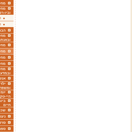
מחקר
מחק
וביו-רפ
ר
ר
הבר
מחקר
ובאנתר
מחקר
מחק
מחקר
מחק
מחקר
ובמדעי
אנש
ילדי
ומשפח
יזמי
היי-טק
ביוג
חיים
שכו
ניצו
סרט
ספר