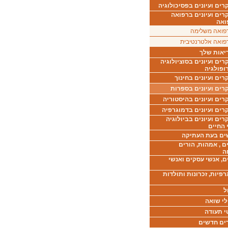
ים ועיונים בפסיכולוגיה
רים ועיונים ברפואה
ואה
פואה משלימה
פואה אלטרנטיבית
יאות שלך
ים ועיונים בסוציולוגיה
ופולגיה
ים ועיונים בחינוך
רים ועיונים בספרות
ים ועיונים בהיסטוריה
רים ועיונים בדמוגרפיה
ים ועיונים בביולוגיה
 החיים
ים בעת העתיקה
ם , אמהות, הורים
ה
ם, אנשי עסקים ואנשי
רפיות, זכרונות ותולדות
ל
לי שואה
י תעודה
ים חדשים