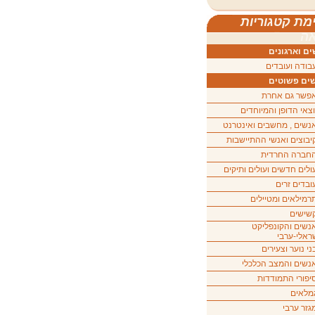
מת קטגוריות
ה
ם וארגונים
בודה ועובדים
ים פשוטים
פשר גם אחרת
וצאי הדופן והמיוחדים
נשים , מחשבים ואינטרנט
יבוצים ואנשי ההתיישבות
חברה החרדית
ולים חדשים ועולים ותיקים
ובדים זרים
רמילאים ומטיילים
שישים
נשים והקונפליקט
ראלי-ערבי
ני נוער וצעירים
נשים והמצב הכלכלי
יפורי התמודדות
מלאים
גזר ערבי