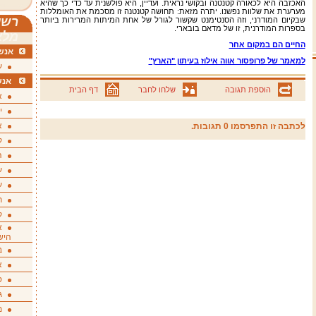
האכזבה היא לכאורה קטנטנה ובקושי נראית. ועדיין, היא פולשנית עד כדי כך שהיא
מערערת את שלוות נפשנו. יתרה מזאת: תחושה קטנטנה זו מסכמת את האומללות
רשי
שבקיום המודרני, וזה הסנטימנט שקשור לגורל של אחת המיתות המרירות ביותר
בספרות המודרנית, זו של מדאם בובארי.
מלא
החיים הם במקום אחר
אנשי
למאמר של פרופסור אווה אילוז בעיתון "הארץ"
ע
אנש
הוספת תגובה
שלחו לחבר
דף הבית
א
י
א
לכתבה זו התפרסמו 0 תגובות.
ק
ה
ע
ע
ת
ק
א
היש
ב
א
ס
ג
מ