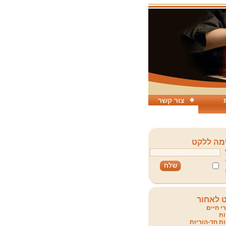
צור קשר
ה ללקט
 לאחור
י חיים
ת
ת חד-הוריות