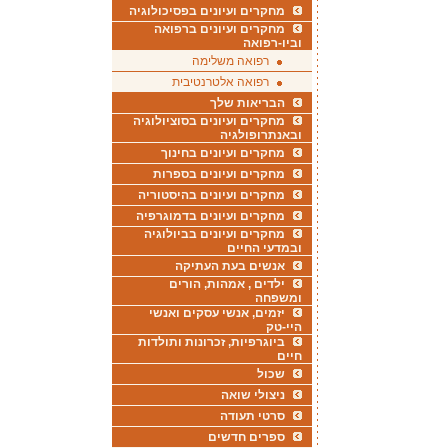
מחקרים ועיונים בפסיכולוגיה
מחקרים ועיונים ברפואה
וביו-רפואה
רפואה משלימה
רפואה אלטרנטיבית
הבריאות שלך
מחקרים ועיונים בסוציולוגיה
ובאנתרופולגיה
מחקרים ועיונים בחינוך
מחקרים ועיונים בספרות
מחקרים ועיונים בהיסטוריה
מחקרים ועיונים בדמוגרפיה
מחקרים ועיונים בביולוגיה
ובמדעי החיים
אנשים בעת העתיקה
ילדים , אמהות, הורים
ומשפחה
יזמים, אנשי עסקים ואנשי
היי-טק
ביוגרפיות, זכרונות ותולדות
חיים
שכול
ניצולי שואה
סרטי תעודה
ספרים חדשים