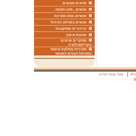
מדעים ואנשים
אנשים , מזון ותזונה
אנשים, טבע וסביבה
אנשים במרחב הניהול
הרהורים ומחשבות
שיטות אימון
מחקרים ועיונים
בקרימונולוגיה
סקירות מחלקת איסוף
בפורטל הגורם האנושי
|
RS
אתר צמתי מידע
ס