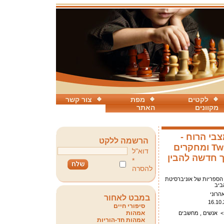
לקטים
מפת
צור קשר
מקוונים
האתר
בי הרוח -
הרשמה ללקט
מדוע ? Twitter ומחקרים
דוא"ל
ך חדשה להבין
*
להסרה
 הספריות של אוניברסיטת
ביב
הרוני
במבט לאחור
16.10.
סיפורי חיים
אמהות
אנשים , מחשבים
אמהות חד-הוריות