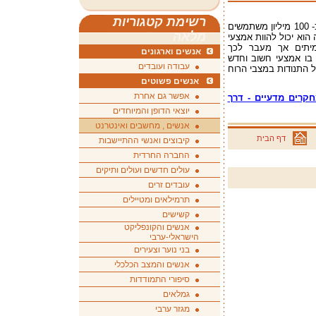
רשימת קטגוריות
המיקרובלוג טוויטר - בן 5 השנים משמש היום כ- 100 מיליון משתמשים
מלאה
באופן זה הוא יכול להוות אמצעי
מיתים אך מעבר לכך
אנשים וארגונים
בו אמצעי חשוב וחדש
עבודה ועובדים
 התנודות במצבי הרוח
אנשים פשוטים
אפשר גם אחרת
 במצבי הרוח - מדוע ? Twitter ומחקרים מדעיים - דרך
יוצאי הדופן והמיוחדים
אנשים , מחשבים ואינטרנט
דף הבית
קיבוצים ואנשי ההתיישבות
החברה החרדית
עולים חדשים ועולים ותיקים
עובדים זרים
תרמילאים ומטיילים
קשישים
אנשים והקונפליקט
הישראלי-ערבי
בני נוער וצעירים
אנשים והמצב הכלכלי
סיפורי התמודדות
גמלאים
מגזר ערבי