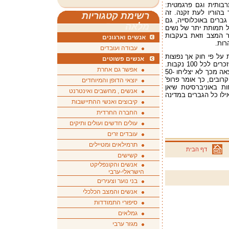
בותית וגם פרגמטית:
בהוריו לעת זקנה. זה
רשימת קטגוריות
ברים באוכלוסייה, גם
מלאה
ל תמותת יתר של נשים
ר המצב וזאת בעקבות
אנשים וארגונים
רות.
עבודה ועובדים
על פי חוק אך נפוצות
אנשים פשוטים
מאוד בסין. שיעורי הילודה הנורמליים הם 106 זכרים לכל 100 נקבות.
אפשר גם אחרת
בסין מגיע מספר היילודים הזכרים ל-118. כתוצאה מכך לא יצליחו 50-
הקרובים, כך אומר פרופ'
יוצאי הדופן והמיוחדים
ות באוניברסיטת שיאן
אנשים , מחשבים ואינטרנט
אילו כל הגברים במדינה
קיבוצים ואנשי ההתיישבות
החברה החרדית
עולים חדשים ועולים ותיקים
עובדים זרים
תרמילאים ומטיילים
דף הבית
קשישים
אנשים והקונפליקט
הישראלי-ערבי
בני נוער וצעירים
אנשים והמצב הכלכלי
סיפורי התמודדות
גמלאים
מגזר ערבי