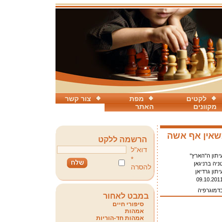
לקטים
מפת
צור קשר
מקוונים
האתר
שאין אף אשה
הרשמה ללקט
דוא"ל
יתון ה"הארץ"
*
ניה ברניגאן
להסרה
יתון גרדיאן
09.10.201
בדמוגרפיה
במבט לאחור
סיפורי חיים
אמהות
אמהות חד-הוריות