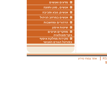
מדעים ואנשים
אנשים , מזון ותזונה
אנשים, טבע וסביבה
אנשים במרחב הניהול
הרהורים ומחשבות
שיטות אימון
מחקרים ועיונים
בקרימונולוגיה
סקירות מחלקת איסוף
בפורטל הגורם האנושי
|
RS
אתר צמתי מידע
ס