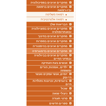
מחקרים ועיונים בפסיכולוגיה
מחקרים ועיונים ברפואה
וביו-רפואה
רפואה משלימה
רפואה אלטרנטיבית
הבריאות שלך
מחקרים ועיונים בסוציולוגיה
ובאנתרופולגיה
מחקרים ועיונים בחינוך
מחקרים ועיונים בספרות
מחקרים ועיונים בהיסטוריה
מחקרים ועיונים בדמוגרפיה
מחקרים ועיונים בביולוגיה
ובמדעי החיים
אנשים בעת העתיקה
ילדים , אמהות, הורים
ומשפחה
יזמים, אנשי עסקים ואנשי
היי-טק
ביוגרפיות, זכרונות ותולדות
חיים
שכול
ניצולי שואה
סרטי תעודה
ספרים חדשים