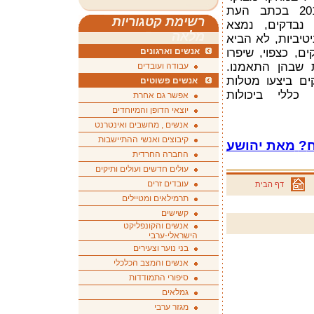
רשימת קטגוריות
בו השתתפו 11,430 נבדקים, נמצא
מלאה
יטיביות, לא הביא
, כצפוי, שיפרו
אנשים וארגונים
 שבהן התאמנו.
עבודה ועובדים
ים ביצעו מטלות
אנשים פשוטים
כללי ביכולות
אפשר גם אחרת
יוצאי הדופן והמיוחדים
אנשים , מחשבים ואינטרנט
קיבוצים ואנשי ההתיישבות
ח
?
מאת יהושע
החברה החרדית
עולים חדשים ועולים ותיקים
עובדים זרים
דף הבית
תרמילאים ומטיילים
קשישים
אנשים והקונפליקט
הישראלי-ערבי
בני נוער וצעירים
אנשים והמצב הכלכלי
סיפורי התמודדות
גמלאים
מגזר ערבי