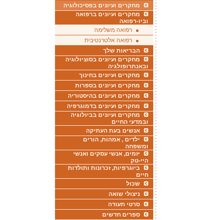
מחקרים ועיונים בפסיכולוגיה
מחקרים ועיונים ברפואה
וביו-רפואה
רפואה משלימה
רפואה אלטרנטיבית
הבריאות שלך
מחקרים ועיונים בסוציולוגיה
ובאנתרופולגיה
מחקרים ועיונים בחינוך
מחקרים ועיונים בספרות
מחקרים ועיונים בהיסטוריה
מחקרים ועיונים בדמוגרפיה
מחקרים ועיונים בביולוגיה
ובמדעי החיים
אנשים בעת העתיקה
ילדים , אמהות, הורים
ומשפחה
יזמים, אנשי עסקים ואנשי
היי-טק
ביוגרפיות, זכרונות ותולדות
חיים
שכול
ניצולי שואה
סרטי תעודה
ספרים חדשים