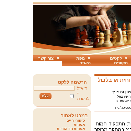
לקטים
מפת
צור קשר
מקוונים
האתר
חית או בלבול
הרשמה ללקט
דוא"ל
יתון ה"הארץ"
*
הושע צאל
להסרה
03.06.201
פסיכולוגיה
במבט לאחור
סיפורי חיים
ת התפקוד המוחי
אמהות
אמהות חד-הוריות
? במחקר מבוקר