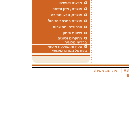
מדעים ואנשים
אנשים , מזון ותזונה
אנשים, טבע וסביבה
אנשים במרחב הניהול
הרהורים ומחשבות
שיטות אימון
מחקרים ועיונים
בקרימונולוגיה
סקירות מחלקת איסוף
בפורטל הגורם האנושי
|
RS
אתר צמתי מידע
ס