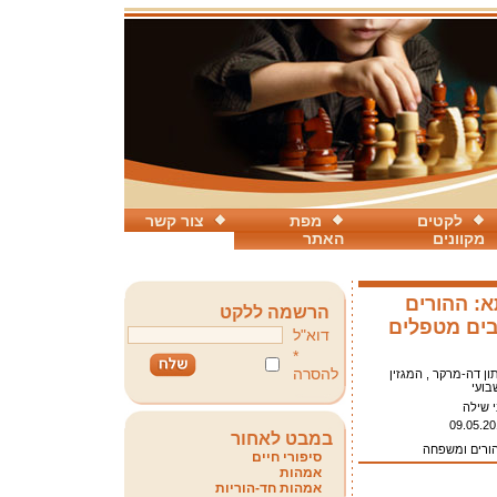
לקטים
מפת
צור קשר
מקוונים
האתר
: ההורים
הרשמה ללקט
בים מטפלים
דוא"ל
*
להסרה
ון דה-מרקר , המגזין
בועי
י שילה
09.05.20
במבט לאחור
הורים ומשפחה
סיפורי חיים
אמהות
אמהות חד-הוריות