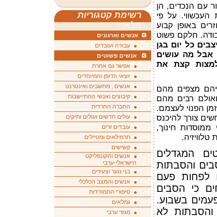
ר עם הנכדים, הן
רשימת קטגוריות
העכשווי. על פי
מלאה
 עוזרים באופן קבוע
ודה. חלקם פשוט
אנשים וארגונים
בים כל יום בגן
עבודה ועובדים
 אבל מה עושים
אנשים פשוטים
למצות קצת את
אפשר גם אחרת
יוצאי הדופן והמיוחדים
אנשים , מחשבים ואינטרנט
דיהם מצפים מהם
קיבוצים ואנשי ההתיישבות
ואולם רבים מהם
החברה החרדית
זמן הפנוי לעצמם.
חשים צורך להיכנס
עולים חדשים ועולים ותיקים
ממוסדות חינוך,
עובדים זרים
טלוויזיה.
תרמילאים ומטיילים
קשישים
טים המגדלים
אנשים והקונפליקט
ם כי הסבים והסבתות
הישראלי-ערבי
בני נוער וצעירים
ם לפחות פעם
אנשים והמצב הכלכלי
ם 36% מדווחים כי הסבים
סיפורי התמודדות
עמים בשבוע
.
גמלאים
ים והסבתות לא
מגזר ערבי