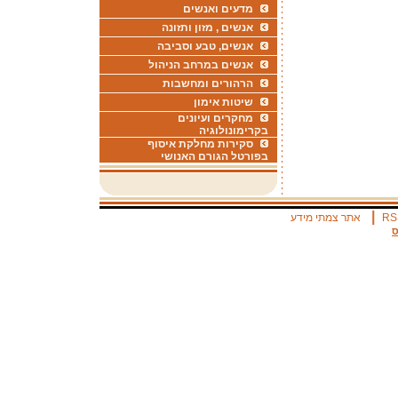
מדעים ואנשים
אנשים , מזון ותזונה
אנשים, טבע וסביבה
אנשים במרחב הניהול
הרהורים ומחשבות
שיטות אימון
מחקרים ועיונים
בקרימונולוגיה
סקירות מחלקת איסוף
בפורטל הגורם האנושי
|
RS
אתר צמתי מידע
ס