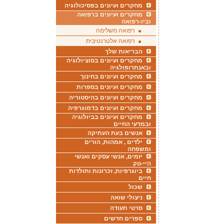
מחקרים ועיונים בפסיכולוגיה
מחקרים ועיונים ברפואה
וביו-רפואה
רפואה משלימה
רפואה אלטרנטיבית
הבריאות שלך
מחקרים ועיונים בסוציולוגיה
ובאנתרופולגיה
מחקרים ועיונים בחינוך
מחקרים ועיונים בספרות
מחקרים ועיונים בהיסטוריה
מחקרים ועיונים בדמוגרפיה
מחקרים ועיונים בביולוגיה
ובמדעי החיים
אנשים בעת העתיקה
ילדים , אמהות, הורים
ומשפחה
יזמים, אנשי עסקים ואנשי
היי-טק
ביוגרפיות, זכרונות ותולדות
חיים
שכול
ניצולי שואה
סרטי תעודה
ספרים חדשים