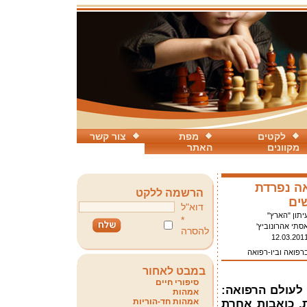
לקטים
מפת
צור קשר
מקוונים
האתר
אה נפרדת
הרשמה ללקט
ים
דוא"ל
יתון "הארץ"
*
סתי אהרונוביץ'
להסרה
12.03.201
ברפואה וביו-רפואה
במבט לאחור
סיפורי חיים
לעולם הרפואה:
אמהות
אמהות חד-הוריות
ת, כואבות אחרת