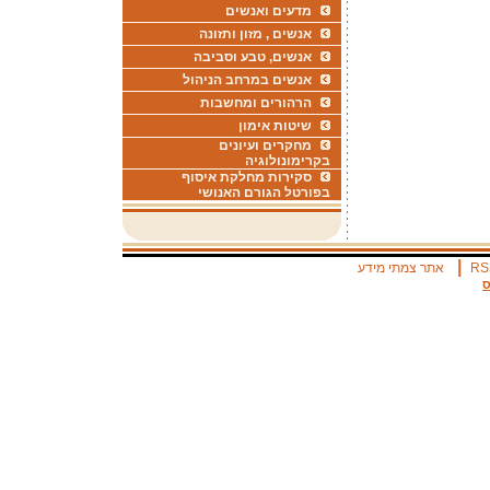
מדעים ואנשים
אנשים , מזון ותזונה
אנשים, טבע וסביבה
אנשים במרחב הניהול
הרהורים ומחשבות
שיטות אימון
מחקרים ועיונים
בקרימונולוגיה
סקירות מחלקת איסוף
בפורטל הגורם האנושי
|
RS
אתר צמתי מידע
ס