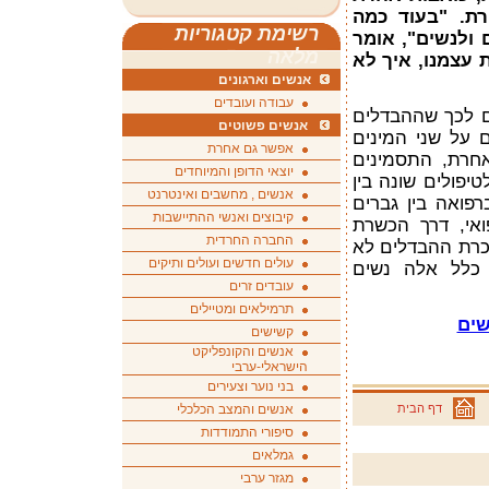
רת. "בעוד כמה
רשימת קטגוריות
 ולנשים", אומר
מלאה
 עצמנו, איך לא
אנשים וארגונים
עבודה ועובדים
ם לכך שההבדלים
אנשים פשוטים
ם על שני המינים
אפשר גם אחרת
חרת, התסמינים
יוצאי הדופן והמיוחדים
טיפולים שונה בין
אנשים , מחשבים ואינטרנט
רפואה בין גברים
קיבוצים ואנשי ההתיישבות
ואי, דרך הכשרת
החברה החרדית
הכרת ההבדלים לא
עולים חדשים ועולים ותיקים
 כלל אלה נשים
עובדים זרים
תרמילאים ומטיילים
שים
קשישים
אנשים והקונפליקט
הישראלי-ערבי
בני נוער וצעירים
דף הבית
אנשים והמצב הכלכלי
סיפורי התמודדות
גמלאים
מגזר ערבי