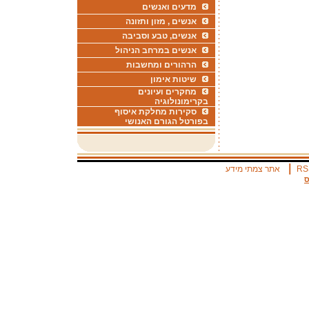
מדעים ואנשים
אנשים , מזון ותזונה
אנשים, טבע וסביבה
אנשים במרחב הניהול
הרהורים ומחשבות
שיטות אימון
מחקרים ועיונים
בקרימונולוגיה
סקירות מחלקת איסוף
בפורטל הגורם האנושי
|
RS
אתר צמתי מידע
ס