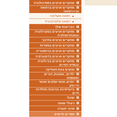
מחקרים ועיונים בפסיכולוגיה
מחקרים ועיונים ברפואה
וביו-רפואה
רפואה משלימה
רפואה אלטרנטיבית
הבריאות שלך
מחקרים ועיונים בסוציולוגיה
ובאנתרופולגיה
מחקרים ועיונים בחינוך
מחקרים ועיונים בספרות
מחקרים ועיונים בהיסטוריה
מחקרים ועיונים בדמוגרפיה
מחקרים ועיונים בביולוגיה
ובמדעי החיים
אנשים בעת העתיקה
ילדים , אמהות, הורים
ומשפחה
יזמים, אנשי עסקים ואנשי
היי-טק
ביוגרפיות, זכרונות ותולדות
חיים
שכול
ניצולי שואה
סרטי תעודה
ספרים חדשים