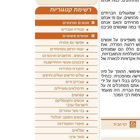
ו מתחתנים, כמה אנחנו
רשימת קטגוריות
ך שמעגלים חברתיים
מלאה
מרגישים, עם מי אנחנו
רוויחים והאם אנחנו
אנשים וארגונים
י במה שאנשים סביבנו
עבודה ועובדים
אנשים פשוטים
ו משפיעים על אנשים
אפשר גם אחרת
ש דרגות הפרדה, ואת
ים הללו הם שמונחים
יוצאי הדופן והמיוחדים
תעללויות והתאבדויות,
אנשים , מחשבים ואינטרנט
ות אקראיות לכאורה של
קיבוצים ואנשי ההתיישבות
החברה החרדית
שימושי, ההופך על פיה
עולים חדשים ועולים ותיקים
שה ומהפכנית: כנחילי
בלים בבלי דעת על ידי
עובדים זרים
ו אתם מסתכלים זה על
תרמילאים ומטיילים
ות הברית, היה מועמד
ימות רבי המכר.
קשישים
אנשים והקונפליקט
הישראלי-ערבי
בני נוער וצעירים
אנשים והמצב הכלכלי
סיפורי התמודדות
דף הבית
גמלאים
מגזר ערבי