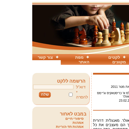
לקטים
מפת
צור קשר
מקוונים
האתר
הרשמה ללקט
דוא"ל
 מטר 2011
*
לס א' כריסטאקיס וג'יימס
אולר
להסרה
23.02.
במבט לאחור
סיפורי חיים
אולר. מאנגלית: דרורית
אמהות
יך הם מעצבים את כל
אמהות חד-הוריות