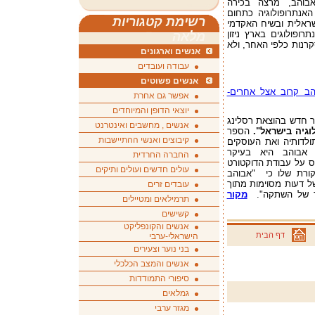
אבוהב, מרצה בכירה
אנתרופולוגיה כתחום
רשימת קטגוריות
ראלית ובשיח האקדמי
ופולוגים בארץ ניזון
מלאה
רנות כלפי האחר, ולא
אנשים וארגונים
עבודה ועובדים
אנשים פשוטים
ב קרוב אצל אחרים-
אפשר גם אחרת
יוצאי הדופן והמיוחדים
פר חדש בהוצאת רסלינג
אנשים , מחשבים ואינטרנט
וגיה בישראל
".
הספר
קיבוצים ואנשי ההתיישבות
ולדותיה ואת העוסקים
 אבוהב היא בעיקר
החברה החרדית
ס על עבודת הדוקטורט
עולים חדשים ועולים ותיקים
קורת שלו כי "אבוהב
ל דעות מסוימות מתוך
עובדים זרים
ר של השתקה".
מקור
תרמילאים ומטיילים
קשישים
אנשים והקונפליקט
דף הבית
הישראלי-ערבי
בני נוער וצעירים
אנשים והמצב הכלכלי
סיפורי התמודדות
גמלאים
מגזר ערבי