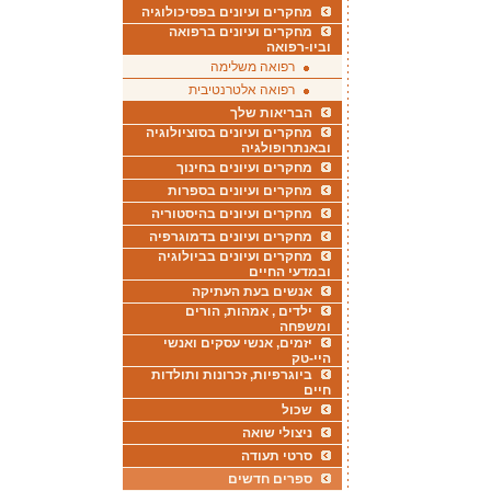
מחקרים ועיונים בפסיכולוגיה
מחקרים ועיונים ברפואה
וביו-רפואה
רפואה משלימה
רפואה אלטרנטיבית
הבריאות שלך
מחקרים ועיונים בסוציולוגיה
ובאנתרופולגיה
מחקרים ועיונים בחינוך
מחקרים ועיונים בספרות
מחקרים ועיונים בהיסטוריה
מחקרים ועיונים בדמוגרפיה
מחקרים ועיונים בביולוגיה
ובמדעי החיים
אנשים בעת העתיקה
ילדים , אמהות, הורים
ומשפחה
יזמים, אנשי עסקים ואנשי
היי-טק
ביוגרפיות, זכרונות ותולדות
חיים
שכול
ניצולי שואה
סרטי תעודה
ספרים חדשים