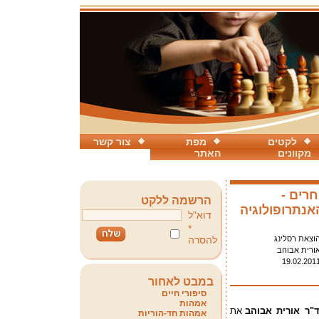
לקטים
מפת
צור קשר
מקוונים
האתר
רים -
הרשמה ללקט
נתרופולוגיה
דוא"ל
*
וצאת רסלינג
להסרה
ורית אבוהב
19.02.201
במבט לאחור
סיפורי חיים
אמהות
"ר אורית אבוהב
את
אמהות חד-הוריות