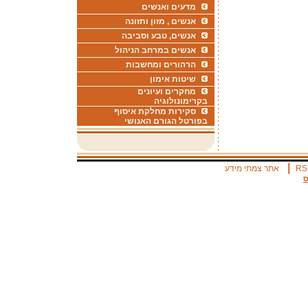
מדעים ואנשים
אנשים , מזון ותזונה
אנשים, טבע וסביבה
אנשים במרחב הניהול
הרהורים ומחשבות
שיטות אימון
מחקרים ועיונים
בקרימונולוגיה
סקירות מחלקת איסוף
בפורטל הגורם האנושי
|
RS
אתר צמתי מידע
ס