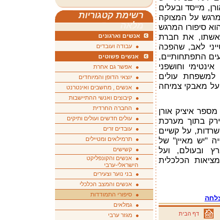
רן, מייסד ובעלים
רשימת קטגוריות
ומרגש על המצוקה
מלאה
וא סיפורו המרגש
 אשתו, את חברת
אנשים וארגונים
ברת טייני לאב, שהפכה
עבודה ועובדים
עים התפתחותיים,
אנשים פשוטים
פן אינטימי וחושפני
אפשר גם אחרת
ן למשפחת עולים
יוצאי הדופן והמיוחדים
 על מאבקי צמיחה
אנשים , מחשבים ואינטרנט
קיבוצים ואנשי ההתיישבות
החברה החרדית
 מספר איציק אורן
עולים חדשים ועולים ותיקים
ירק בתוך מערכת
עובדים זרים
שרדות, על קשיים
תרמילאים ומטיילים
ה "יש מאיין" של
ץ ובעולם, ועל
קשישים
אנשים והקונפליקט
ציאות הכלכלית
הישראלי-ערבי
בני נוער וצעירים
אנשים והמצב הכלכלי
סיפורי התמודדות
צלחה
גמלאים
דף הבית
מגזר ערבי