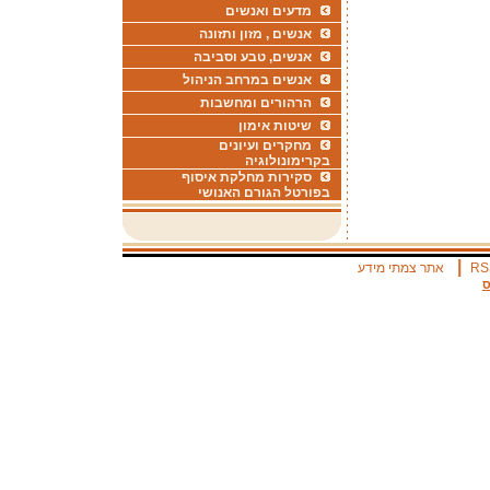
מדעים ואנשים
אנשים , מזון ותזונה
אנשים, טבע וסביבה
אנשים במרחב הניהול
הרהורים ומחשבות
שיטות אימון
מחקרים ועיונים
בקרימונולוגיה
סקירות מחלקת איסוף
בפורטל הגורם האנושי
|
RS
אתר צמתי מידע
ס