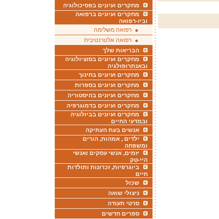
מחקרים ועיונים בפסיכולוגיה
מחקרים ועיונים ברפואה
וביו-רפואה
רפואה משלימה
רפואה אלטרנטיבית
הבריאות שלך
מחקרים ועיונים בסוציולוגיה
ובאנתרופולגיה
מחקרים ועיונים בחינוך
מחקרים ועיונים בספרות
מחקרים ועיונים בהיסטוריה
מחקרים ועיונים בדמוגרפיה
מחקרים ועיונים בביולוגיה
ובמדעי החיים
אנשים בעת העתיקה
ילדים , אמהות, הורים
ומשפחה
יזמים, אנשי עסקים ואנשי
היי-טק
ביוגרפיות, זכרונות ותולדות
חיים
שכול
ניצולי שואה
סרטי תעודה
ספרים חדשים