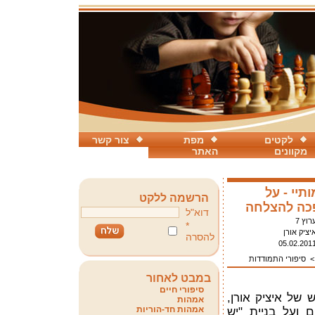
לקטים
מפת
צור קשר
מקוונים
האתר
תיי - על
הרשמה ללקט
כה להצלחה
דוא"ל
רוץ 7
*
יציק אורן
להסרה
05.02.201
סיפורי התמודדות
במבט לאחור
סיפורי חיים
 של איציק אורן,
אמהות
אמהות חד-הוריות
 ועל בניית "יש