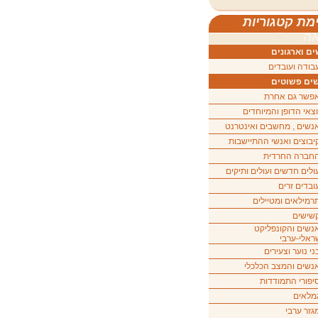
מת קטגוריות
ה
ם וארגונים
בודה ועובדים
ים פשוטים
פשר גם אחרת
וצאי הדופן והמיוחדים
נשים , מחשבים ואינטרנט
יבוצים ואנשי ההתיישבות
חברה החרדית
ולים חדשים ועולים ותיקים
ובדים זרים
רמילאים ומטיילים
שישים
נשים והקונפליקט
ראלי-ערבי
ני נוער וצעירים
נשים והמצב הכלכלי
יפורי התמודדות
מלאים
גזר ערבי