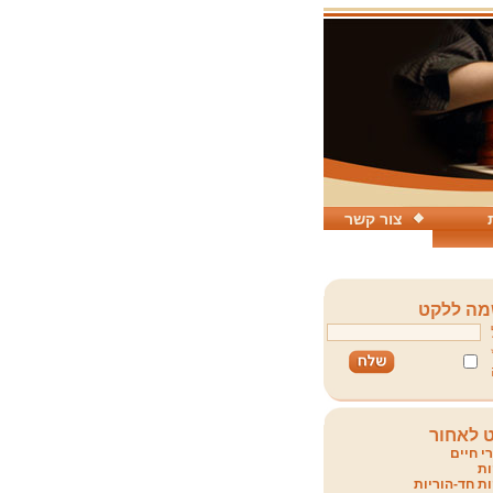
צור קשר
ה ללקט
 לאחור
י חיים
ת
ת חד-הוריות