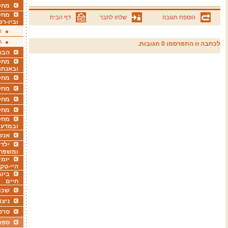
מחקר
מחק
הוספת תגובה
שלחו לחבר
דף הבית
וביו-רפ
ר
ר
לכתבה זו התפרסמו 0 תגובות.
הבר
מחקר
ובאנתר
מחקר
מחק
מחקר
מחק
מחקר
ובמדעי
אנש
ילדי
ומשפח
יזמי
היי-טק
ביוג
חיים
שכו
ניצו
סרט
ספר