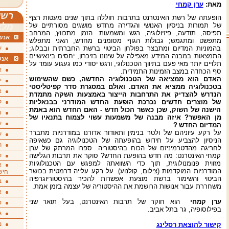
מאת:
ערן קמחי
רשי
הופעתה של רשת האינטרנט בתרבות חוללה בתוך שנים מעטות רצף
של תמורות בניסיון האנושי והגדירה מחדש מושגים מסורתיים של
מלא
תפיסה, תודעה, פיזיולוגיה, רגש ומשמעות: הזמן מתכווץ, המרחב
אנשי
מתפשט ומתגמש; גבולות הגוף מסומנים מחדש, האני מתפלש
בהמוניות המדיום ומתבצר בפולחן הביטוי ברשת החברתית ובבלוג;
ע
התמצאות במבנה המידע מאפילה על שינונו בזיכרון, יחסים בינאישיים
אנש
תלויים יותר מאי פעם בתיווך הטכנולוגי, ורגש יסודי כמו געגוע עומד על
א
סף הכחדה במצב הזמינות התמידית.
האדם הוא ממציאה של הטכנולוגיה החדשה, כשם שהשימוש
י
בטכנולוגיה ממציא את האדם. ואולם במסגרת סדר קפיטליסטי
א
הנדרש להצדיק את התרחבות הייצור באמצעות השקה מתמדת
של מוצרים חדשים נכרכת הופעת החדש המודרני בבנאליות
ק
הישנה של השוק, שכן כאשר הכול חדש - האם החדש הוא באמת
ה
מן האפשר? איזה מבנה של משמעות עשוי לצמוח בתנאיו של
ע
המדיום החדש
?
על רקע עיוניהם של ולטר בנימין ותאודור אדורנו במודרניות מתברר
ע
הניסיון להצביע על חידוש בהופעתה של הטכנולוגיה גם כשאיפה
ת
לחריגה מהדטרמיניזם של הכוח בהיסטוריה. ספרו המרתק של ערן
קמחי האינטרנט: מה חדש בהופעת החדש? סוקר את תרבות הגלישה
ק
מזווית פנומנולוגית, תוך כדי השוואתה למפגש עם הטכנולוגיות
א
המודרניות המוקדמות (צילום, קולנוע). על רקע עלייה דרמטית בכושר
היש
הביטוי והשימור ברשת מוצעת אפשרות להכיר בהיסטוריוגרפיה
ב
משחררת עבור אנושות הרושמת את ההיסטוריה של עצמה בזמן אמת.
א
ערן קמחי
הוא חוקר של תרבות האינטרנט, בעל תואר שני
ס
בפילוסופיה, גר בתל אביב.
ג
מ
קישור להוצאת רסלינג