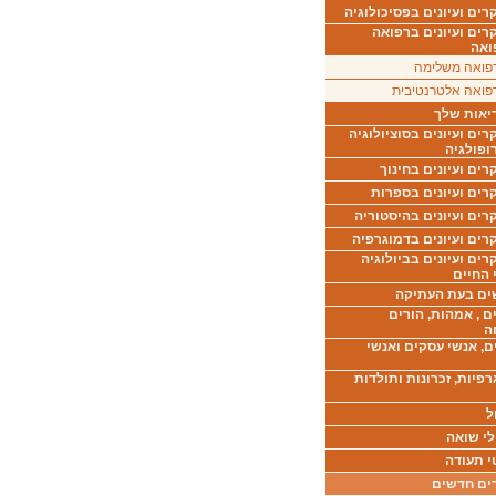
ים ועיונים בפסיכולוגיה
רים ועיונים ברפואה
ואה
פואה משלימה
פואה אלטרנטיבית
יאות שלך
ים ועיונים בסוציולוגיה
ופולגיה
ים ועיונים בחינוך
רים ועיונים בספרות
ים ועיונים בהיסטוריה
רים ועיונים בדמוגרפיה
ים ועיונים בביולוגיה
 החיים
ים בעת העתיקה
ם , אמהות, הורים
ה
ם, אנשי עסקים ואנשי
רפיות, זכרונות ותולדות
ל
לי שואה
י תעודה
ים חדשים