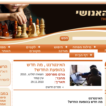
מילות מפתח
חיפוש
לקטים
מפת
מורכב
מקוונים
האתר
דף הבית
האינטרנט , מה חדש
הרשמ
בהופעת החדש?
דוא"ל
גורם מפרסם:
הוצאת רסלינג , 2010
*
מחבר:
ערן קמחי
להסרה
תאריך:
29.11.2010
>
ספרים חדשים
במבט
סיפור
האינטרנט
אמהו
מה חדש בהופעת החדש?
אמהו