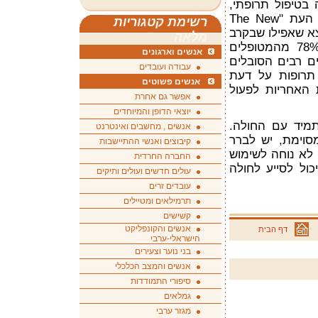
בטיפול תרופתי,
שהתפרסמה באוגוסט 2005 בכתב העת "The New
רשימת קטגוריות
England Journal", נמצא שאפילו שבקרב
מלאה
חולים במחלות כרוניות רק 43%-78% מהמטופלים
אנשים וארגונים
ם רבים הסובלים
עבודה ועובדים
תרופות על דעת
אנשים פשוטים
האחריות לפעול
אפשר גם אחרת
יוצאי הדופן והמיוחדים
תמיד עם החולה.
אנשים , מחשבים ואינטרנט
וימת, יש לברר
קיבוצים ואנשי ההתיישבות
לא נוחה לשימוש
החברה החרדית
כול לסייע לחולה
עולים חדשים ועולים ותיקים
עובדים זרים
תרמילאים ומטיילים
קשישים
אנשים והקונפליקט
דף הבית
הישראלי-ערבי
בני נוער וצעירים
אנשים והמצב הכלכלי
סיפורי התמודדות
גמלאים
מגזר ערבי