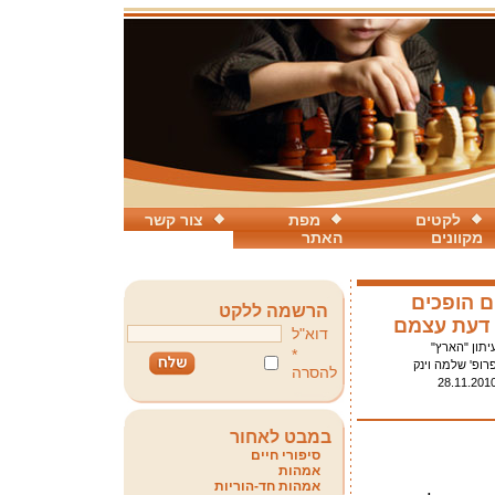
לקטים
מפת
צור קשר
מקוונים
האתר
 הופכים
הרשמה ללקט
 דעת עצמם
דוא"ל
יתון "הארץ"
*
רופ' שלמה וינק
להסרה
28.11.201
במבט לאחור
סיפורי חיים
אמהות
אמהות חד-הוריות