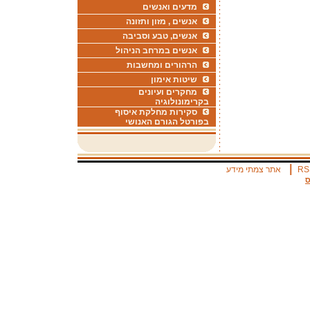
מדעים ואנשים
אנשים , מזון ותזונה
אנשים, טבע וסביבה
אנשים במרחב הניהול
הרהורים ומחשבות
שיטות אימון
מחקרים ועיונים
בקרימונולוגיה
סקירות מחלקת איסוף
בפורטל הגורם האנושי
|
RS
אתר צמתי מידע
ס