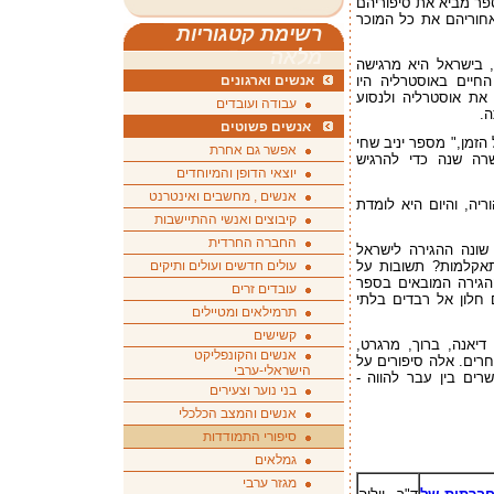
ספר מביא את סיפוריהם
חוריהם את כל המוכר
רשימת קטגוריות
מלאה
 בישראל היא מרגישה
החיים באוסטרליה היו
אנשים וארגונים
את אוסטרליה ולנסוע
עבודה ועובדים
.
אנשים פשוטים
ל הזמן," מספר יניב שחי
אפשר גם אחרת
שרה שנה כדי להרגיש
יוצאי הדופן והמיוחדים
אנשים , מחשבים ואינטרנט
רץ מאוקראינה בת 14 בלי הוריה, והיום היא לומדת
קיבוצים ואנשי ההתיישבות
החברה החרדית
שונה ההגירה לישראל
אקלמות? תשובות על
עולים חדשים ועולים ותיקים
הגירה המובאים בספר
עובדים זרים
 חלון אל רבדים בלתי
תרמילאים ומטיילים
קשישים
יאנה, ברוך, מרגרט,
אנשים והקונפליקט
 אחרים. אלה סיפורים על
הישראלי-ערבי
רים בין עבר להווה -
בני נוער וצעירים
אנשים והמצב הכלכלי
סיפורי התמודדות
גמלאים
מגזר ערבי