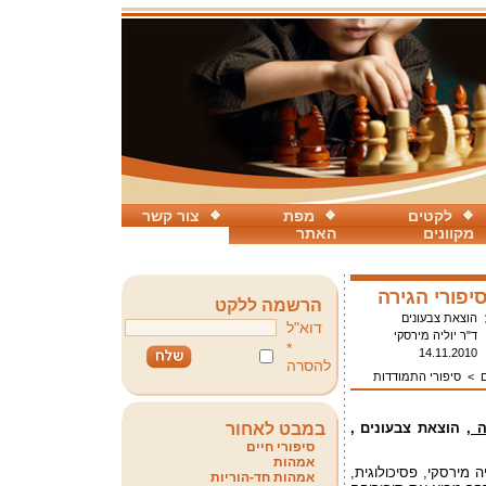
לקטים
מפת
צור קשר
מקוונים
האתר
יפורי הגירה
הרשמה ללקט
הוצאת צבעונים
דוא"ל
ד"ר יוליה מירסקי
*
14.11.2010
להסרה
>
סיפורי התמודדות
 ,
הוצאת צבעונים ,
במבט לאחור
סיפורי חיים
אמהות
ה מירסקי, פסיכולוגית,
אמהות חד-הוריות