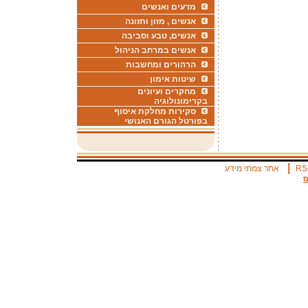
מדעים ואנשים
אנשים , מזון ותזונה
אנשים, טבע וסביבה
אנשים במרחב הניהול
הרהורים ומחשבות
שיטות אימון
מחקרים ועיונים
בקרימונולוגיה
סקירות מחלקת איסוף
בפורטל הגורם האנושי
|
RS
אתר צמתי מידע
ס