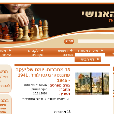
מילות מפתח
חיפוש
לקטים
מפת
מורכב
מקוונים
האתר
דף הבית
13 מחברות: יומנו של יעקב
הרשמ
פוזננסקי מגטו לודז', 1941
דוא"ל
- 1945
*
גורם מפרסם:
הוצאת יד ושם 2010
להסרה
מחבר:
יעקב פוזננסקי
תאריך:
10.11.2010
>
אנשים פשוטים
>
סיפורי התמודדות
במבט
סיפור
אמהו
13
מחברות
אמהו