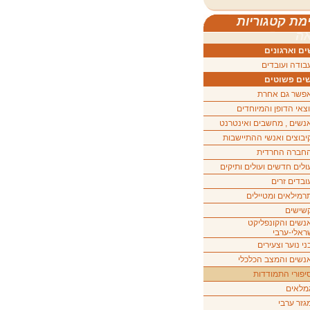
מת קטגוריות
ה
ם וארגונים
בודה ועובדים
ים פשוטים
פשר גם אחרת
וצאי הדופן והמיוחדים
נשים , מחשבים ואינטרנט
יבוצים ואנשי ההתיישבות
חברה החרדית
ולים חדשים ועולים ותיקים
ובדים זרים
רמילאים ומטיילים
שישים
נשים והקונפליקט
ראלי-ערבי
ני נוער וצעירים
נשים והמצב הכלכלי
יפורי התמודדות
מלאים
גזר ערבי