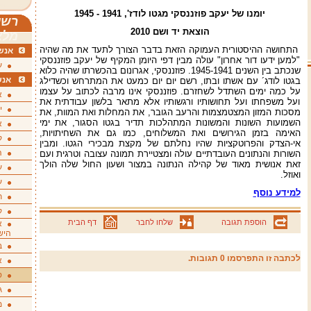
יומנו של יעקב פוזננסקי מגטו לודז', 1941 - 1945
רשי
הוצאת יד ושם 2010
מלא
התחושה ההיסטורית העמוקה הזאת בדבר הצורך לתעד את מה שהיה
אנשי
"למען ידעו דור אחרון" עולה מבין דפי היומן המקיף של יעקב פוזננסקי
ע
שנכתב בין השנים 1945-1941. פוזננסקי, אגרונום בהכשרתו שהיה כלוא
אנש
בגטו לודג´ עם אשתו ובתו, רשם יום יום כמעט את המתרחש וכשדילג
על כמה ימים השתדל לשחזרם. פוזננסקי אינו מרבה לכתוב על עצמו
א
ועל משפחתו ועל תחושותיו ורגשותיו אלא מתאר בלשון עבודתית את
י
מסכות המזון המצטמצמות והרעב הגובר, את המחלות ואת המוות, את
השמועות השונות והמשונות המתהלכות תדיר בגטו הסגור, את ימי
א
האימה בזמן הגירושים ואת המשלוחים, כמו גם את השחיתויות,
ק
אי-הצדק והפרוטקציות שהיו נחלתם של מקצת מבכירי הגטו. ומבין
ה
השורות והנתונים העובדתיים עולה ומצטיירת תמונה עצובה וטרגית ועם
זאת אנושית מאוד של קהילה הנתונה במצור ושעון החול שלה הולך
ע
ואוזל.
ע
למידע נוסף
ת
ק
הוספת תגובה
שלחו לחבר
דף הבית
א
היש
ב
לכתבה זו התפרסמו 0 תגובות.
א
ס
ג
מ