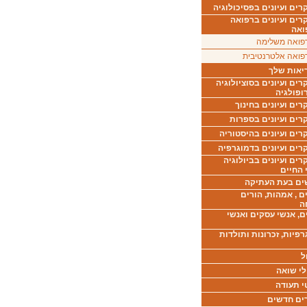
ים ועיונים בפסיכולוגיה
רים ועיונים ברפואה
ואה
פואה משלימה
פואה אלטרנטיבית
יאות שלך
ים ועיונים בסוציולוגיה
ופולגיה
ים ועיונים בחינוך
רים ועיונים בספרות
ים ועיונים בהיסטוריה
רים ועיונים בדמוגרפיה
ים ועיונים בביולוגיה
 החיים
ים בעת העתיקה
ם , אמהות, הורים
ה
ם, אנשי עסקים ואנשי
רפיות, זכרונות ותולדות
ל
לי שואה
י תעודה
ים חדשים