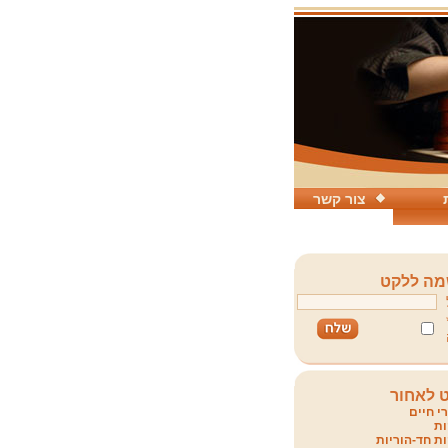
צור קשר
ה ללקט
 לאחור
י חיים
ת
ת חד-הוריות