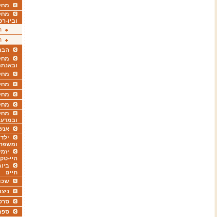
מחקר
מחק
וביו-רפ
ר
ר
הבר
מחקר
ובאנתר
מחקר
מחק
מחקר
מחק
מחקר
ובמדעי
אנש
ילדי
ומשפח
יזמי
היי-טק
ביוג
חיים
שכו
ניצו
סרט
ספר