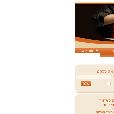
צור קשר
ה ללקט
 לאחור
י חיים
ת
ת חד-הוריות