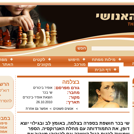
מילות מפתח
חיפוש
לקטים
מפת
מורכב
מקוונים
האתר
דף הבית
בצלמה
הרשמ
גורם מפרסם:
אופיר ביכורים
דוא"ל
מחבר:
שי בכר
*
מקור:
הוצאת אופיר-ביכורים
להסרה
תאריך:
26.10.2010
>
אנשים פשוטים
>
אפשר גם אחרת
במבט
שי בכר חושפת בספרה בצלמה, באומץ לב ובגילוי יוצא
סיפור
אמהו
דופן, את התמודדותה עם מחלת
האנרוקסיה. הספר
אמהו
שמיועד לבנות בגיל העשרה וגם להוריהן מעביר את