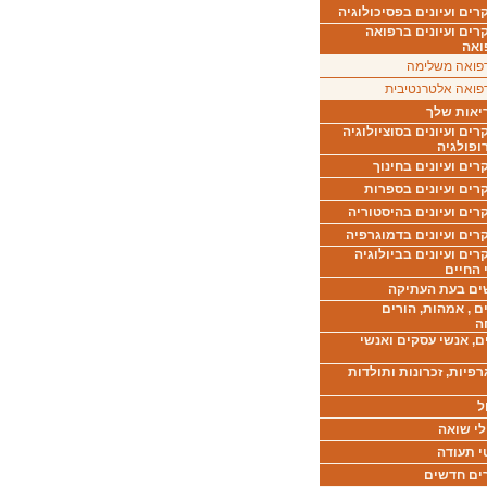
ים ועיונים בפסיכולוגיה
רים ועיונים ברפואה
ואה
פואה משלימה
פואה אלטרנטיבית
יאות שלך
ים ועיונים בסוציולוגיה
ופולגיה
ים ועיונים בחינוך
רים ועיונים בספרות
ים ועיונים בהיסטוריה
רים ועיונים בדמוגרפיה
ים ועיונים בביולוגיה
 החיים
ים בעת העתיקה
ם , אמהות, הורים
ה
ם, אנשי עסקים ואנשי
רפיות, זכרונות ותולדות
ל
לי שואה
י תעודה
ים חדשים