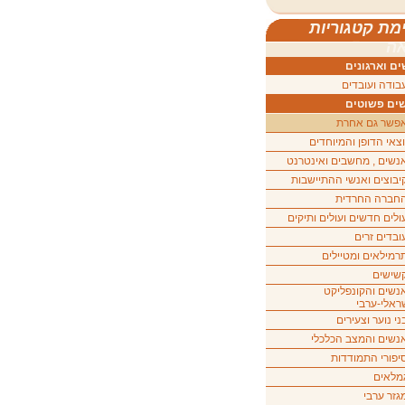
מת קטגוריות
ה
ם וארגונים
בודה ועובדים
ים פשוטים
פשר גם אחרת
וצאי הדופן והמיוחדים
נשים , מחשבים ואינטרנט
יבוצים ואנשי ההתיישבות
חברה החרדית
ולים חדשים ועולים ותיקים
ובדים זרים
רמילאים ומטיילים
שישים
נשים והקונפליקט
ראלי-ערבי
ני נוער וצעירים
נשים והמצב הכלכלי
יפורי התמודדות
מלאים
גזר ערבי