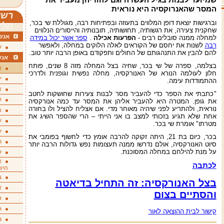
המסר שהאנרוקסיה היא
נוראית
רשי
וברגישות יוצאת דופן המלווים בתעוזה ובפתיחות רבה, מגוללת שי בכר,
מלא
שחקנית צעירה, את רגשותיה, תחושותיה, תובנותיה והייסורים הנלווים
אנשי
למחלה ממנה סובלים רבים -
הפרעות אכילה
.
ספר אשר יכול במידה
רבה
לשנות את יחסם של הקוראים לאלה הלוקים במחלה, ולאפשר
ע
להם להבין את התנהגותם של החולים ותפקודם באופן הרבה יותר טוב.
אנש
בצלמה, ספרה של שי בכר, שחיה בצל המחלה מזה 8 שנים, פותח
א
חלון לעולמה הנורא של
האנורקסיה, מחלה נפשית וגופנית ולדרכי
י
ההתמודדות עימה
.
א
"
כתבתי את הספר כדי להעביר מסר לבנות צעירות שחושקות לחטב
ק
את גופן. המטרה היא
להעביר אליהן את המסר עד כמה אנורקסיה
נוראית, ולהתריע לפני שיהיה מאוחר מדי. אם
אצליח להציל ולו בחורה
ה
אחת שלא תגיע בזכותי למצב בו אני הייתי – הרי שהספר השיג את
ע
מטרתו" אומרת שי בכר
.
ע
בכר, כיום בת 21, היתה זקוקה להרבה אומץ כדי לחשוף בפומבי את
ת
סיוט האנורקסיה
,
אולם נדרשו ממנה תעצומות נפש גדולות הרבה יותר
על מנת להילחם במחלה המסוכנת
.
ק
א
לכתבה
היש
ב
בצל האנורקסיה: זה התחיל בדיאטה
א
והסתיים בצום
ס
ג
קישור לבית ההוצאה לאור
מ