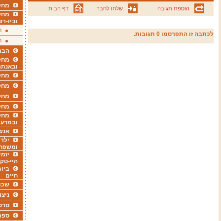
מחקר
הוספת תגובה
שלחו לחבר
דף הבית
מחק
וביו-רפ
ר
לכתבה זו התפרסמו 0 תגובות.
ר
הבר
מחקר
ובאנתר
מחקר
מחק
מחקר
מחק
מחקר
ובמדעי
אנש
ילדי
ומשפח
יזמי
היי-טק
ביוג
חיים
שכו
ניצו
סרט
ספר