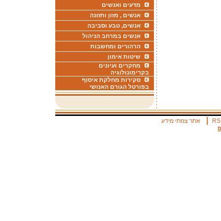
מדעים ואנשים
אנשים , מזון ותזונה
אנשים, טבע וסביבה
אנשים במרחב הניהול
הרהורים ומחשבות
שיטות אימון
מחקרים ועיונים
בקרימונולוגיה
סקירות מחלקת איסוף
בפורטל הגורם האנושי
|
RS
אתר צמתי מידע
ס