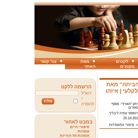
לקטים
מפת
צור קשר
מקוונים
האתר
הביתה" מאת
הרשמה ללקט
קלעי | איזהו
דוא"ל
*
להסרה
תון "הארץ"- מוסף
ספרים
ופסור עמיה ליבליך
20.10.20
במבט לאחור
סיפורי התמודדות
סיפורי חיים
אמהות
אמהות חד-הוריות