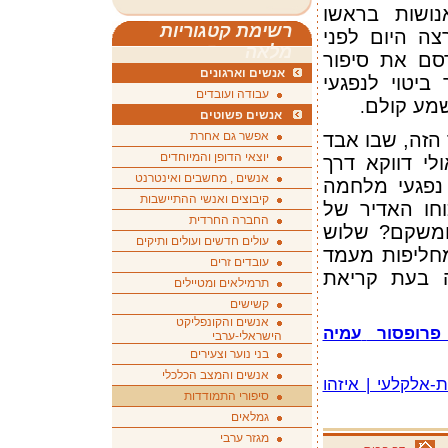
נושות בראשו
רשימת קטגוריות
צה היום לפני
מלאה
רסם את סיפור
אנשים וארגונים
 ביטוי לנפגעי
עבודה ועובדים
מע קולם
.
אנשים פשוטים
 הזה, שבו אבד
אפשר גם אחרת
יוצאי הדופן והמיוחדים
לי דווקא דרך
אנשים , מחשבים ואינטרנט
נפגעי מלחמה
קיבוצים ואנשי ההתיישבות
וחו האדיר של
החברה החרדית
ומשקם? שלוש
עולים חדשים ועולים ותיקים
חליפות מעמד
עובדים זרים
ה בעת קריאת
תרמילאים ומטיילים
קשישים
אנשים והקונפליקט
פרופסור
עמיה
הישראלי-ערבי
בני נוער וצעירים
אנשים והמצב הכלכלי
אלקלעי | איזהו
סיפורי התמודדות
גמלאים
מגזר ערבי