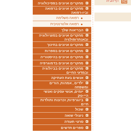
דף הבית
מחקרים ועיונים בפסיכולוגיה
מחקרים ועיונים ברפואה
וביו-רפואה
רפואה משלימה
רפואה אלטרנטיבית
הבריאות שלך
מחקרים ועיונים בסוציולוגיה
ובאנתרופולגיה
מחקרים ועיונים בחינוך
מחקרים ועיונים בספרות
מחקרים ועיונים בהיסטוריה
מחקרים ועיונים בדמוגרפיה
מחקרים ועיונים בביולוגיה
ובמדעי החיים
אנשים בעת העתיקה
ילדים , אמהות, הורים
ומשפחה
יזמים, אנשי עסקים ואנשי
היי-טק
ביוגרפיות, זכרונות ותולדות
חיים
שכול
ניצולי שואה
סרטי תעודה
ספרים חדשים