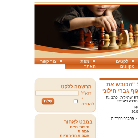
לקטים
מפת
צור קשר
מקוונים
האתר
? "הכובש את
הרשמה ללקט
וף גברי חילוני
דוא"ל
גיה ישראלית , כתב עת
*
חברה בישראל
להסרה
קק
30.
החברה החרדית
במבט לאחור
סיפורי חיים
אמהות
אמהות חד-הוריות