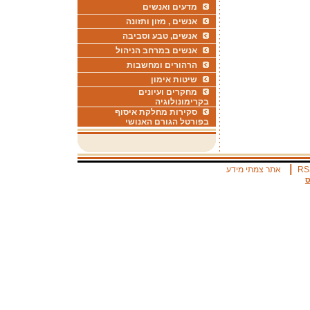
מדעים ואנשים
אנשים , מזון ותזונה
אנשים, טבע וסביבה
אנשים במרחב הניהול
הרהורים ומחשבות
שיטות אימון
מחקרים ועיונים
בקרימונולוגיה
סקירות מחלקת איסוף
בפורטל הגורם האנושי
|
RS
אתר צמתי מידע
ס