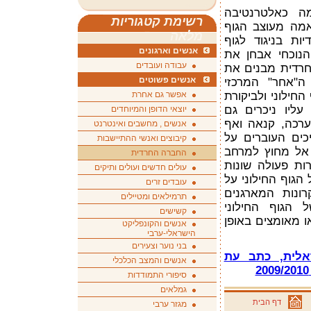
ה כאלטרנטיבה
רשימת קטגוריות
אמה מעוצב הגוף
מלאה
ות בניגוד לגוף
אנשים וארגונים
הנוכחי אבחן את
עבודה ועובדים
חרדית מבנים את
אנשים פשוטים
ה"אחר" המרכזי
חילוני ולביקורת
אפשר גם אחרת
ליו ניכרים גם
יוצאי הדופן והמיוחדים
ערכה, קנאה ואף
אנשים , מחשבים ואינטרנט
כים העוברים על
קיבוצים ואנשי ההתיישבות
אל מחוץ למרחב
החברה החרדית
רות פעולה שונות
עולים חדשים ועולים ותיקים
הגוף החילוני על
עובדים זרים
ונות המארגנים
תרמילאים ומטיילים
 הגוף החילוני
קשישים
ו מאומצים באופן
אנשים והקונפליקט
הישראלי-ערבי
בני נוער וצעירים
ראלית, כתב עת
אנשים והמצב הכלכלי
סיפורי התמודדות
גמלאים
דף הבית
מגזר ערבי