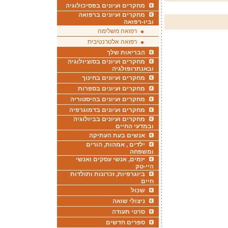
מחקרים ועיונים בפסיכולוגיה
מחקרים ועיונים ברפואה
וביו-רפואה
רפואה משלימה
רפואה אלטרנטיבית
הבריאות שלך
מחקרים ועיונים בסוציולוגיה
ובאנתרופולגיה
מחקרים ועיונים בחינוך
מחקרים ועיונים בספרות
מחקרים ועיונים בהיסטוריה
מחקרים ועיונים בדמוגרפיה
מחקרים ועיונים בביולוגיה
ובמדעי החיים
אנשים בעת העתיקה
ילדים , אמהות, הורים
ומשפחה
יזמים, אנשי עסקים ואנשי
היי-טק
ביוגרפיות, זכרונות ותולדות
חיים
שכול
ניצולי שואה
סרטי תעודה
ספרים חדשים