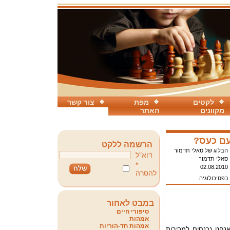
לקטים
מפת
צור קשר
מקוונים
האתר
עם כעס?
הרשמה ללקט
הבלוג של סאלי תדמור
דוא"ל
סאלי תדמור
*
02.08.2010
להסרה
 בפסיכולוגיה
במבט לאחור
סיפורי חיים
אמהות
אמהות חד-הוריות
אנחנו נכנסים למריבות