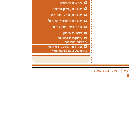
מדעים ואנשים
אנשים , מזון ותזונה
אנשים, טבע וסביבה
אנשים במרחב הניהול
הרהורים ומחשבות
שיטות אימון
מחקרים ועיונים
בקרימונולוגיה
סקירות מחלקת איסוף
בפורטל הגורם האנושי
|
RS
אתר צמתי מידע
ס