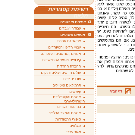
הכעס שלנו נשאר ללא
 מאיתנו (ילדים או בני
רשימת קטגוריות
כעס כה קשה, שאנחנו
מלאה
ולד, סמים קלים, קשים
כאורה חיוביים יותר
אנשים וארגונים
ו ספורט. הם חיוביים
עבודה ועובדים
הם להדחקת כעס, יש
אנשים פשוטים
ו מלמדים להדחיק כעס
ים. אם הם מתעקשים
אפשר גם אחרת
כוח כדי להשתיק אותם
יוצאי הדופן והמיוחדים
ים.
אנשים , מחשבים ואינטרנט
וונים: החוצה ופנימה.
קיבוצים ואנשי ההתיישבות
אנחנו מנסים לעדן את
חנו מרגישים גרוע. לחץ
החברה החרדית
ט לא שמחים.
עולים חדשים ועולים ותיקים
עובדים זרים
תרמילאים ומטיילים
דף הבית
קשישים
אנשים והקונפליקט
הישראלי-ערבי
בני נוער וצעירים
אנשים והמצב הכלכלי
סיפורי התמודדות
גמלאים
מגזר ערבי