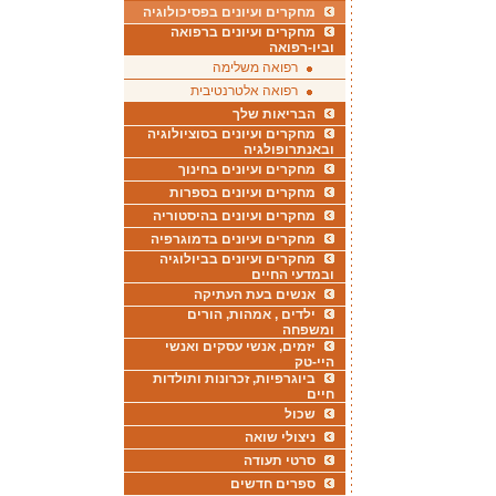
מחקרים ועיונים בפסיכולוגיה
מחקרים ועיונים ברפואה
וביו-רפואה
רפואה משלימה
רפואה אלטרנטיבית
הבריאות שלך
מחקרים ועיונים בסוציולוגיה
ובאנתרופולגיה
מחקרים ועיונים בחינוך
מחקרים ועיונים בספרות
מחקרים ועיונים בהיסטוריה
מחקרים ועיונים בדמוגרפיה
מחקרים ועיונים בביולוגיה
ובמדעי החיים
אנשים בעת העתיקה
ילדים , אמהות, הורים
ומשפחה
יזמים, אנשי עסקים ואנשי
היי-טק
ביוגרפיות, זכרונות ותולדות
חיים
שכול
ניצולי שואה
סרטי תעודה
ספרים חדשים