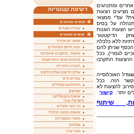
אחרים ומתנהגים
רשימת קטגוריות
ם מציעים הצעות
מלאה
ית? עפ"י ממצאי
אנשים וארגונים
נהלה על בסיס
עבודה ועובדים
עו הצעות הוגנות
אנשים פשוטים
ק הדיקטטור
תיות ללא כלכלה
אפשר גם אחרת
הכסף שניתן להם
יוצאי הדופן והמיוחדים
 היו אנוכיים לגמרי). ככל
אנשים , מחשבים ואינטרנט
 ההצעות התקרבו
קיבוצים ואנשי ההתיישבות
החברה החרדית
עולים חדשים ועולים ותיקים
ודל האוכלוסייה
עובדים זרים
קשר הזה. ככל
תרמילאים ומטיילים
הסירוב להצעות לא
קשישים
ים יותר.
קישור
אנשים והקונפליקט
הישראלי-ערבי
ת, שיתוף
בני נוער וצעירים
אנשים והמצב הכלכלי
סיפורי התמודדות
גמלאים
מגזר ערבי