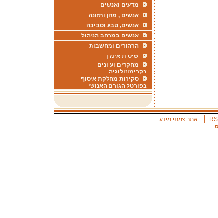
מדעים ואנשים
אנשים , מזון ותזונה
אנשים, טבע וסביבה
אנשים במרחב הניהול
הרהורים ומחשבות
שיטות אימון
מחקרים ועיונים
בקרימונולוגיה
סקירות מחלקת איסוף
בפורטל הגורם האנושי
|
RS
אתר צמתי מידע
ס