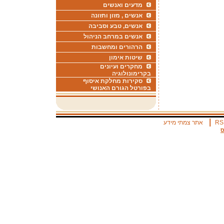
מדעים ואנשים
אנשים , מזון ותזונה
אנשים, טבע וסביבה
אנשים במרחב הניהול
הרהורים ומחשבות
שיטות אימון
מחקרים ועיונים
בקרימונולוגיה
סקירות מחלקת איסוף
בפורטל הגורם האנושי
|
RS
אתר צמתי מידע
ס