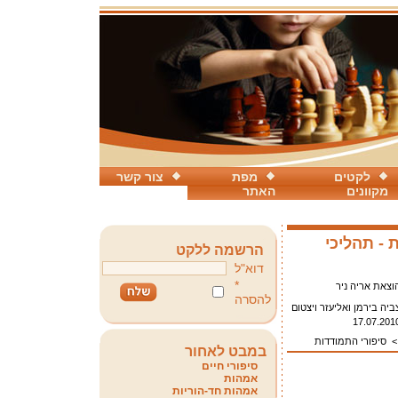
לקטים
מפת
צור קשר
מקוונים
האתר
ת - תהליכי
הרשמה ללקט
דוא"ל
*
וצאת אריה ניר
להסרה
ביה בירמן ואליעזר ויצטום
17.07.201
סיפורי התמודדות
במבט לאחור
סיפורי חיים
אמהות
אמהות חד-הוריות