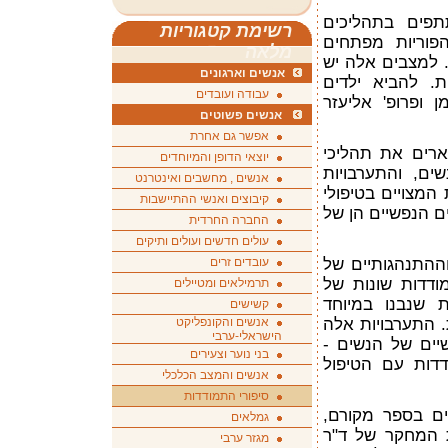
תפים בתהליכים
רשימת קטגוריות
הפוריות מפתחים
מלאה
. למצבים אלה יש
אנשים וארגונים
ת. להביא ילדים
עבודה ועובדים
 ופרופ' אליעזר
אנשים פשוטים
אפשר גם אחרת
רים את תהליכי
יוצאי הדופן והמיוחדים
ים, והתערבויות
אנשים , מחשבים ואינטרנט
 המצויים בטיפולי
קיבוצים ואנשי ההתיישבות
ים הנפשיים הן של
החברה החרדית
עולים חדשים ועולים ותיקים
ההתנהגותיים של
עובדים זרים
מודדות שונות של
תרמילאים ומטיילים
ות שנבנו במיוחד
קשישים
ת. התערבויות אלה
אנשים והקונפליקט
הישראלי-ערבי
יים של הנשים -
בני נוער וצעירים
דות עם הטיפול
אנשים והמצב הכלכלי
סיפורי התמודדות
ים בספר מקורם,
גמלאים
ת המחקר של ד"ר
מגזר ערבי